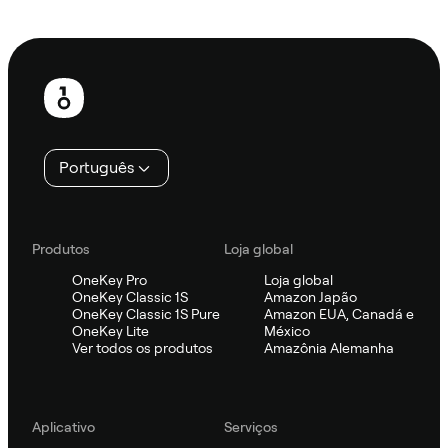
Ask Sifu
Rodapé
Português
Produtos
Loja global
OneKey Pro
Loja global
OneKey Classic 1S
Amazon Japão
OneKey Classic 1S Pure
Amazon EUA, Canadá e
OneKey Lite
México
Ver todos os produtos
Amazônia Alemanha
Aplicativo
Serviços