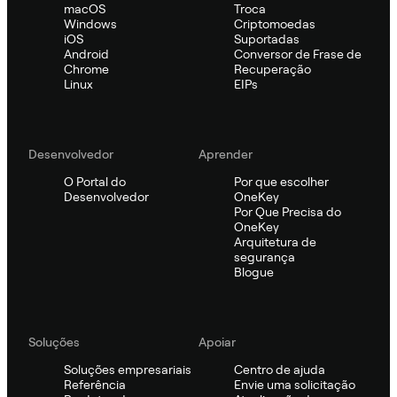
macOS
Troca
Windows
Criptomoedas
iOS
Suportadas
Android
Conversor de Frase de
Chrome
Recuperação
Linux
EIPs
Desenvolvedor
Aprender
O Portal do
Por que escolher
Desenvolvedor
OneKey
Por Que Precisa do
OneKey
Arquitetura de
segurança
Blogue
Soluções
Apoiar
Soluções empresariais
Centro de ajuda
Referência
Envie uma solicitação