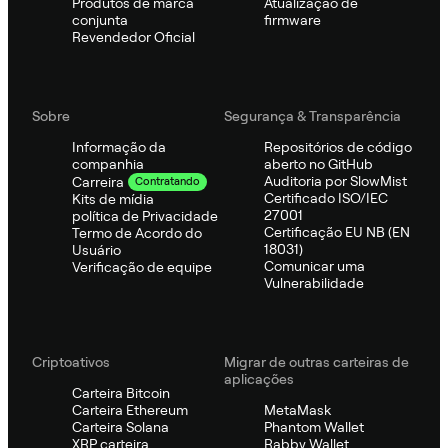
Produtos de marca
Atualização de
conjunta
firmware
Revendedor Oficial
Sobre
Segurança & Transparência
Informação da
Repositórios de código
companhia
aberto no GitHub
Auditoria por SlowMist
Carreira
Contratando
Certificado ISO/IEC
Kits de mídia
27001
política de Privacidade
Certificação EU NB (EN
Termo de Acordo do
18031)
Usuário
Comunicar uma
Verificação de equipe
Vulnerabilidade
Criptoativos
Migrar de outras carteiras de
aplicações
Carteira Bitcoin
Carteira Ethereum
MetaMask
Carteira Solana
Phantom Wallet
XRP carteira
Rabby Wallet