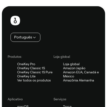
Ask Sifu
Rodapé
Português
Produtos
Loja global
OneKey Pro
Loja global
OneKey Classic 1S
Amazon Japão
OneKey Classic 1S Pure
Amazon EUA, Canadá e
OneKey Lite
México
Ver todos os produtos
Amazônia Alemanha
Aplicativo
Serviços
macOS
Troca