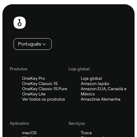
Rodapé
Português
Produtos
Loja global
OneKey Pro
Loja global
OneKey Classic 1S
Amazon Japão
OneKey Classic 1S Pure
Amazon EUA, Canadá e
OneKey Lite
México
Ver todos os produtos
Amazônia Alemanha
Aplicativo
Serviços
macOS
Troca