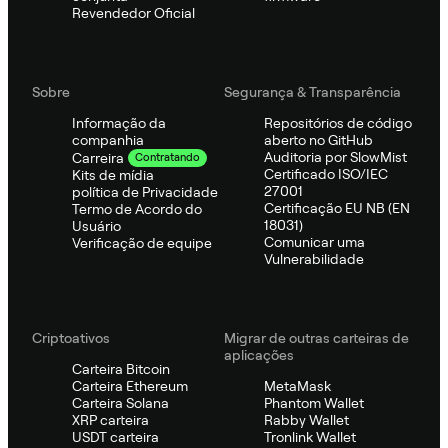
Revendedor Oficial
Sobre
Segurança & Transparência
Informação da
Repositórios de código
companhia
aberto no GitHub
Auditoria por SlowMist
Carreira
Contratando
Certificado ISO/IEC
Kits de mídia
27001
política de Privacidade
Certificação EU NB (EN
Termo de Acordo do
18031)
Usuário
Comunicar uma
Verificação de equipe
Vulnerabilidade
Criptoativos
Migrar de outras carteiras de
aplicações
Carteira Bitcoin
Carteira Ethereum
MetaMask
Carteira Solana
Phantom Wallet
XRP carteira
Rabby Wallet
USDT carteira
Tronlink Wallet