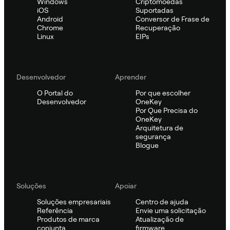
Windows
Criptomoedas
iOS
Suportadas
Android
Conversor de Frase de
Chrome
Recuperação
Linux
EIPs
Desenvolvedor
Aprender
O Portal do
Por que escolher
Desenvolvedor
OneKey
Por Que Precisa do
OneKey
Arquitetura de
segurança
Blogue
Soluções
Apoiar
Soluções empresariais
Centro de ajuda
Referência
Envie uma solicitação
Produtos de marca
Atualização de
conjunta
firmware