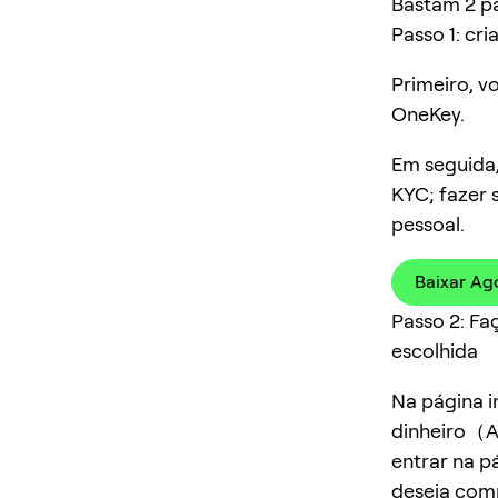
Bastam 2 p
Passo 1: cr
Primeiro, v
OneKey.
Em seguida,
KYC; fazer
pessoal.
Baixar Ag
Passo 2: F
escolhida
Na página 
dinheiro（A
entrar na p
deseja com