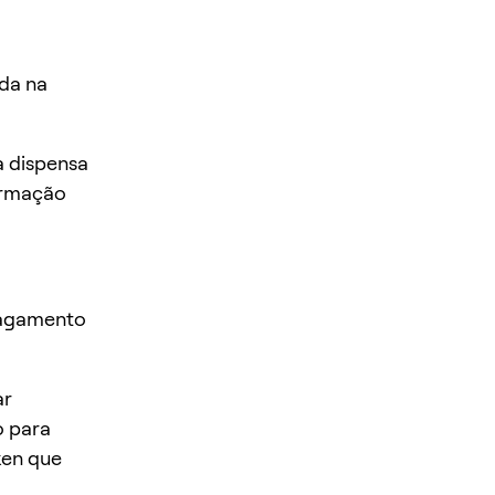
ada na
a dispensa
ormação
pagamento
ar
 para
ken que