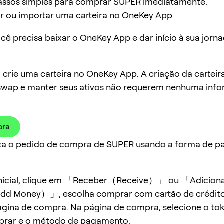
assos simples para comprar SUPER imediatamente.
iar ou importar uma carteira no OneKey App
ocê precisa baixar o OneKey App e dar início à sua jorn
 crie uma carteira no OneKey App. A criação da carteir
 swap e manter seus ativos não requerem nenhuma inf
ora
aça o pedido de compra de SUPER usando a forma de 
inicial, clique em 「Receber（Receive）」 ou 「Adicion
dd Money）」, escolha comprar com cartão de crédito
ágina de compra. Na página de compra, selecione o to
prar e o método de pagamento.