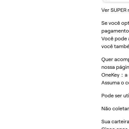
Ver SUPER 
Se você op
pagamento,
Você pode a
você também
Quer acomp
nossa pági
OneKey：a ca
Assuma o c
Pode ser ut
Não coleta
Sua carteir