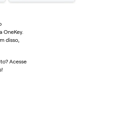
o
a OneKey.
ém disso,
to? Acesse
s!