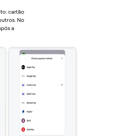
o: cartão
outros. No
após a