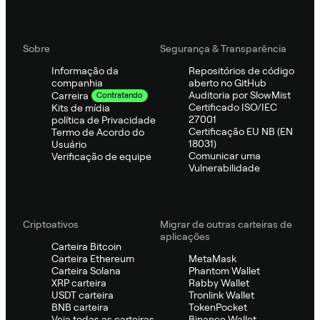
Sobre
Segurança & Transparência
Informação da
Repositórios de código
companhia
aberto no GitHub
Auditoria por SlowMist
Carreira
Contratando
Certificado ISO/IEC
Kits de mídia
27001
política de Privacidade
Certificação EU NB (EN
Termo de Acordo do
18031)
Usuário
Comunicar uma
Verificação de equipe
Vulnerabilidade
Criptoativos
Migrar de outras carteiras de
aplicações
Carteira Bitcoin
Carteira Ethereum
MetaMask
Carteira Solana
Phantom Wallet
XRP carteira
Rabby Wallet
USDT carteira
Tronlink Wallet
BNB carteira
TokenPocket
Veja todas as carteiras
Binance Wallet