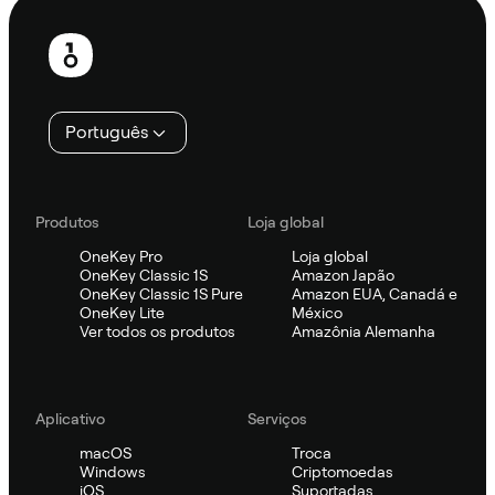
Rodapé
Português
Produtos
Loja global
OneKey Pro
Loja global
OneKey Classic 1S
Amazon Japão
OneKey Classic 1S Pure
Amazon EUA, Canadá e
OneKey Lite
México
Ver todos os produtos
Amazônia Alemanha
Aplicativo
Serviços
macOS
Troca
Windows
Criptomoedas
iOS
Suportadas