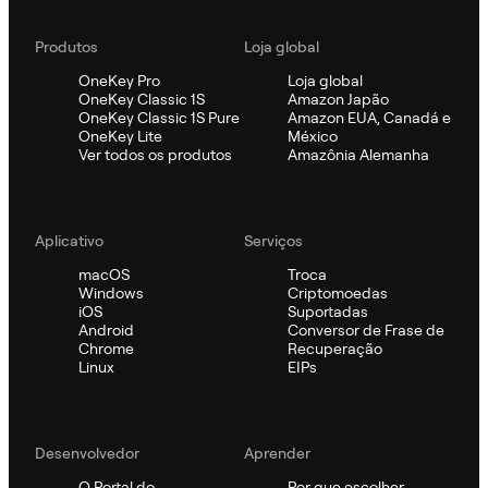
Produtos
Loja global
OneKey Pro
Loja global
OneKey Classic 1S
Amazon Japão
OneKey Classic 1S Pure
Amazon EUA, Canadá e
OneKey Lite
México
Ver todos os produtos
Amazônia Alemanha
Aplicativo
Serviços
macOS
Troca
Windows
Criptomoedas
iOS
Suportadas
Android
Conversor de Frase de
Chrome
Recuperação
Linux
EIPs
Desenvolvedor
Aprender
O Portal do
Por que escolher