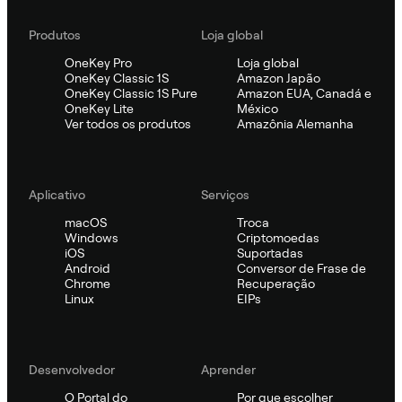
Produtos
Loja global
OneKey Pro
Loja global
OneKey Classic 1S
Amazon Japão
OneKey Classic 1S Pure
Amazon EUA, Canadá e
OneKey Lite
México
Ver todos os produtos
Amazônia Alemanha
Aplicativo
Serviços
macOS
Troca
Windows
Criptomoedas
iOS
Suportadas
Android
Conversor de Frase de
Chrome
Recuperação
Linux
EIPs
Desenvolvedor
Aprender
O Portal do
Por que escolher