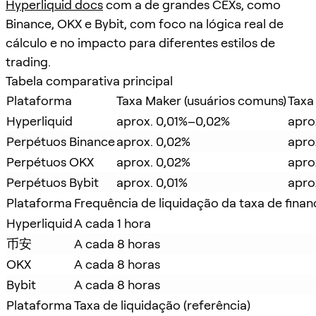
Hyperliquid docs
com a de grandes CEXs, como
Binance, OKX e Bybit, com foco na lógica real de
cálculo e no impacto para diferentes estilos de
trading.
Tabela comparativa principal
Plataforma
Taxa Maker (usuários comuns)
Taxa
Hyperliquid
aprox. 0,01%–0,02%
apro
Perpétuos Binance
aprox. 0,02%
apro
Perpétuos OKX
aprox. 0,02%
apro
Perpétuos Bybit
aprox. 0,01%
apro
Plataforma
Frequência de liquidação da taxa de fina
Hyperliquid
A cada 1 hora
币安
A cada 8 horas
OKX
A cada 8 horas
Bybit
A cada 8 horas
Plataforma
Taxa de liquidação (referência)