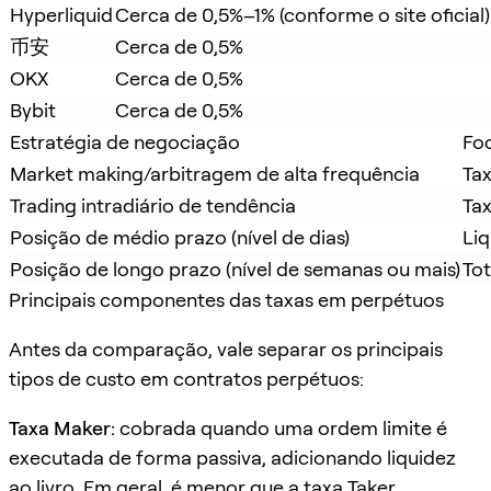
Hyperliquid
Cerca de 0,5%–1% (conforme o site oficial)
币安
Cerca de 0,5%
OKX
Cerca de 0,5%
Bybit
Cerca de 0,5%
Estratégia de negociação
Fo
Market making/arbitragem de alta frequência
Tax
Trading intradiário de tendência
Tax
Posição de médio prazo (nível de dias)
Liq
Posição de longo prazo (nível de semanas ou mais)
Tot
Principais componentes das taxas em perpétuos
Antes da comparação, vale separar os principais
tipos de custo em contratos perpétuos:
Taxa Maker:
cobrada quando uma ordem limite é
executada de forma passiva, adicionando liquidez
ao livro. Em geral, é menor que a taxa Taker.