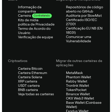
Informação da
Repositórios de código
companhia
aberto no GitHub
Auditoria por SlowMist
Carreira
Contratando
Certificado ISO/IEC
Kits de mídia
27001
política de Privacidade
Certificação EU NB (EN
Termo de Acordo do
18031)
Usuário
Comunicar uma
Verificação de equipe
Vulnerabilidade
Criptoativos
Migrar de outras carteiras de
aplicações
Carteira Bitcoin
Carteira Ethereum
MetaMask
Carteira Solana
Phantom Wallet
XRP carteira
Rabby Wallet
USDT carteira
Tronlink Wallet
BNB carteira
TokenPocket
Veja todas as carteiras
Binance Wallet
OKX Web3 Wallet
Base Wallet (Coinbase
Wallet)
Exodus Wallet