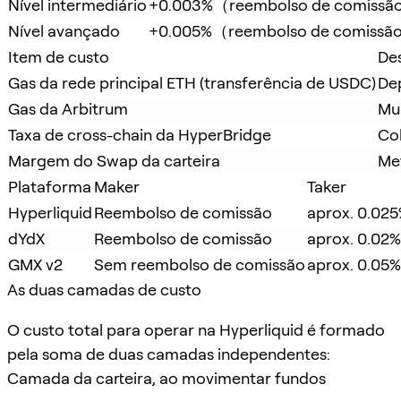
Nível intermediário
+0.003%（reembolso de comiss
Nível avançado
+0.005%（reembolso de comissã
Item de custo
De
Gas da rede principal ETH (transferência de USDC)
De
Gas da Arbitrum
Mui
Taxa de cross-chain da HyperBridge
Cob
Margem do Swap da carteira
Me
Plataforma
Maker
Taker
Hyperliquid
Reembolso de comissão
aprox. 0.02
dYdX
Reembolso de comissão
aprox. 0.02
GMX v2
Sem reembolso de comissão
aprox. 0.05%
As duas camadas de custo
O custo total para operar na Hyperliquid é formado
pela soma de duas camadas independentes:
Camada da carteira, ao movimentar fundos