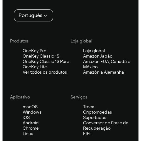
Português
Produtos
Loja global
OneKey Pro
Loja global
OneKey Classic 1S
Amazon Japão
OneKey Classic 1S Pure
Amazon EUA, Canadá e
OneKey Lite
México
Ver todos os produtos
Amazônia Alemanha
Aplicativo
Serviços
macOS
Troca
Windows
Criptomoedas
iOS
Suportadas
Android
Conversor de Frase de
Chrome
Recuperação
Linux
EIPs