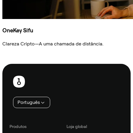
OneKey Sifu
Clareza Cripto—A uma chamada de distância.
Ask Sifu
Rodapé
Português
Produtos
Loja global