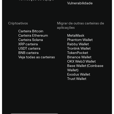
Vulnerabilidade
Criptoativos
Migrar de outras carteiras de
aplicações
Carteira Bitcoin
Carteira Ethereum
MetaMask
Carteira Solana
Phantom Wallet
XRP carteira
Rabby Wallet
USDT carteira
Tronlink Wallet
BNB carteira
TokenPocket
Veja todas as carteiras
Binance Wallet
OKX Web3 Wallet
Base Wallet (Coinbase
Wallet)
Exodus Wallet
Trust Wallet