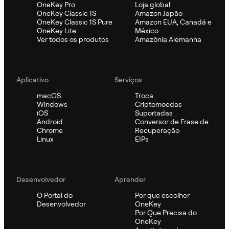
OneKey Pro
Loja global
OneKey Classic 1S
Amazon Japão
OneKey Classic 1S Pure
Amazon EUA, Canadá e
OneKey Lite
México
Ver todos os produtos
Amazônia Alemanha
Aplicativo
Serviços
macOS
Troca
Windows
Criptomoedas
iOS
Suportadas
Android
Conversor de Frase de
Chrome
Recuperação
Linux
EIPs
Desenvolvedor
Aprender
O Portal do
Por que escolher
Desenvolvedor
OneKey
Por Que Precisa do
OneKey