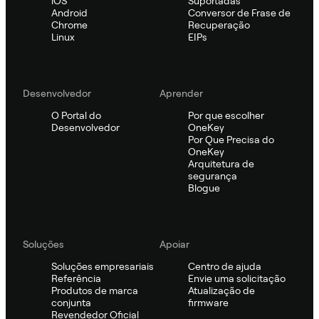
iOS
Suportadas
Android
Conversor de Frase de
Chrome
Recuperação
Linux
EIPs
Desenvolvedor
Aprender
O Portal do
Por que escolher
Desenvolvedor
OneKey
Por Que Precisa do
OneKey
Arquitetura de
segurança
Blogue
Soluções
Apoiar
Soluções empresariais
Centro de ajuda
Referência
Envie uma solicitação
Produtos de marca
Atualização de
conjunta
firmware
Revendedor Oficial