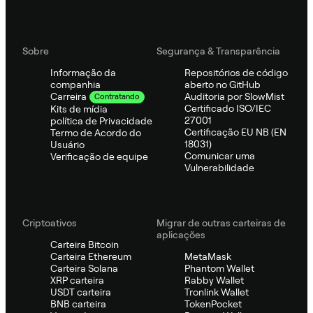
Sobre
Segurança & Transparência
Informação da
Repositórios de código
companhia
aberto no GitHub
Auditoria por SlowMist
Carreira
Contratando
Certificado ISO/IEC
Kits de mídia
27001
política de Privacidade
Certificação EU NB (EN
Termo de Acordo do
18031)
Usuário
Comunicar uma
Verificação de equipe
Vulnerabilidade
Criptoativos
Migrar de outras carteiras de
aplicações
Carteira Bitcoin
Carteira Ethereum
MetaMask
Carteira Solana
Phantom Wallet
XRP carteira
Rabby Wallet
USDT carteira
Tronlink Wallet
BNB carteira
TokenPocket