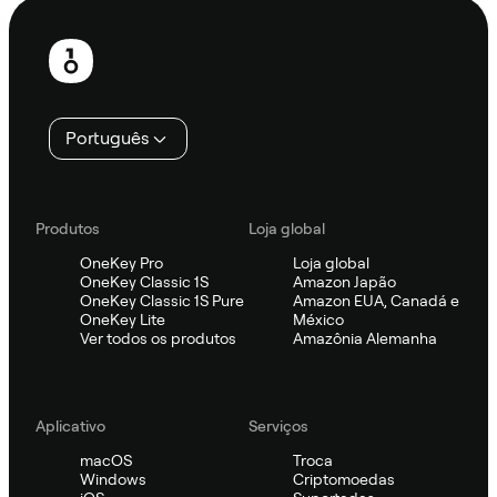
Rodapé
Português
Produtos
Loja global
OneKey Pro
Loja global
OneKey Classic 1S
Amazon Japão
OneKey Classic 1S Pure
Amazon EUA, Canadá e
OneKey Lite
México
Ver todos os produtos
Amazônia Alemanha
Aplicativo
Serviços
macOS
Troca
Windows
Criptomoedas