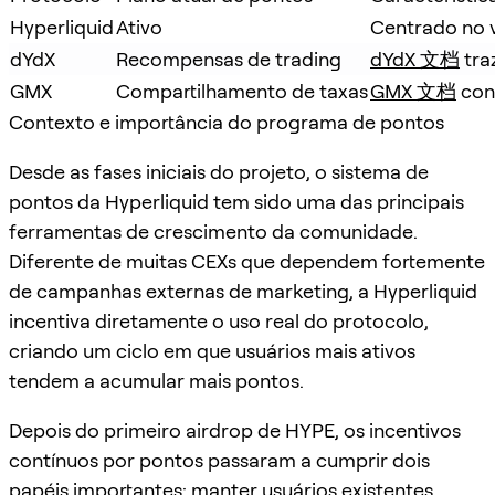
Hyperliquid
Ativo
Centrado no 
dYdX
Recompensas de trading
dYdX 文档
 tr
GMX
Compartilhamento de taxas
GMX 文档
 con
Contexto e importância do programa de pontos
Desde as fases iniciais do projeto, o sistema de
pontos da Hyperliquid tem sido uma das principais
ferramentas de crescimento da comunidade.
Diferente de muitas CEXs que dependem fortemente
de campanhas externas de marketing, a Hyperliquid
incentiva diretamente o uso real do protocolo,
criando um ciclo em que usuários mais ativos
tendem a acumular mais pontos.
Depois do primeiro airdrop de HYPE, os incentivos
contínuos por pontos passaram a cumprir dois
papéis importantes: manter usuários existentes