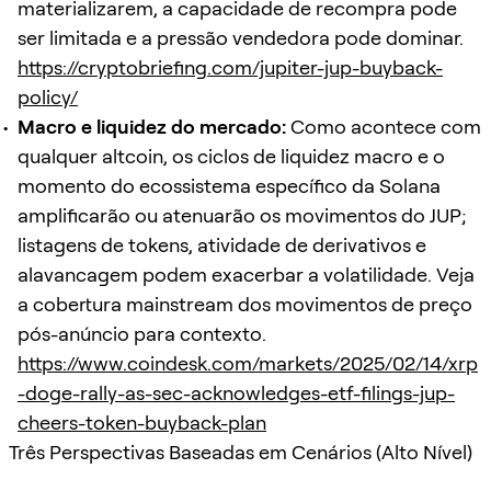
materializarem, a capacidade de recompra pode
ser limitada e a pressão vendedora pode dominar.
https://cryptobriefing.com/jupiter-jup-buyback-
policy/
Macro e liquidez do mercado:
Como acontece com
qualquer altcoin, os ciclos de liquidez macro e o
momento do ecossistema específico da Solana
amplificarão ou atenuarão os movimentos do JUP;
listagens de tokens, atividade de derivativos e
alavancagem podem exacerbar a volatilidade. Veja
a cobertura mainstream dos movimentos de preço
pós-anúncio para contexto.
https://www.coindesk.com/markets/2025/02/14/xrp
-doge-rally-as-sec-acknowledges-etf-filings-jup-
cheers-token-buyback-plan
Três Perspectivas Baseadas em Cenários (Alto Nível)