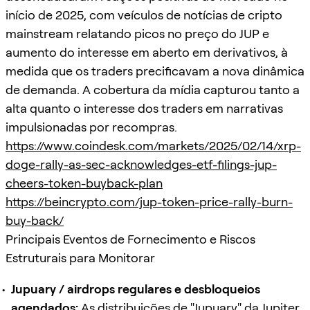
início de 2025, com veículos de notícias de cripto
mainstream relatando picos no preço do JUP e
aumento do interesse em aberto em derivativos, à
medida que os traders precificavam a nova dinâmica
de demanda. A cobertura da mídia capturou tanto a
alta quanto o interesse dos traders em narrativas
impulsionadas por recompras.
https://www.coindesk.com/markets/2025/02/14/xrp-
doge-rally-as-sec-acknowledges-etf-filings-jup-
cheers-token-buyback-plan
https://beincrypto.com/jup-token-price-rally-burn-
buy-back/
Principais Eventos de Fornecimento e Riscos
Estruturais para Monitorar
Jupuary / airdrops regulares e desbloqueios
agendados:
As distribuições de "Jupuary" da Jupiter