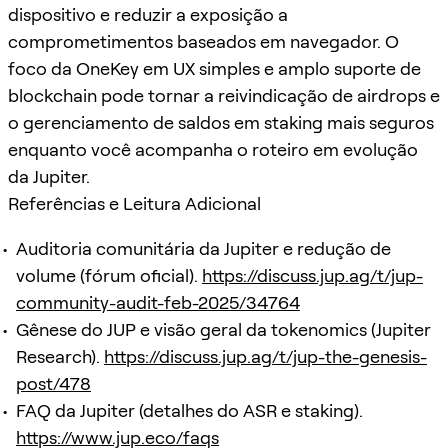
dispositivo e reduzir a exposição a
comprometimentos baseados em navegador. O
foco da OneKey em UX simples e amplo suporte de
blockchain pode tornar a reivindicação de airdrops e
o gerenciamento de saldos em staking mais seguros
enquanto você acompanha o roteiro em evolução
da Jupiter.
Referências e Leitura Adicional
Auditoria comunitária da Jupiter e redução de
volume (fórum oficial).
https://discuss.jup.ag/t/jup-
community-audit-feb-2025/34764
Gênese do JUP e visão geral da tokenomics (Jupiter
Research).
https://discuss.jup.ag/t/jup-the-genesis-
post/478
FAQ da Jupiter (detalhes do ASR e staking).
https://www.jup.eco/faqs