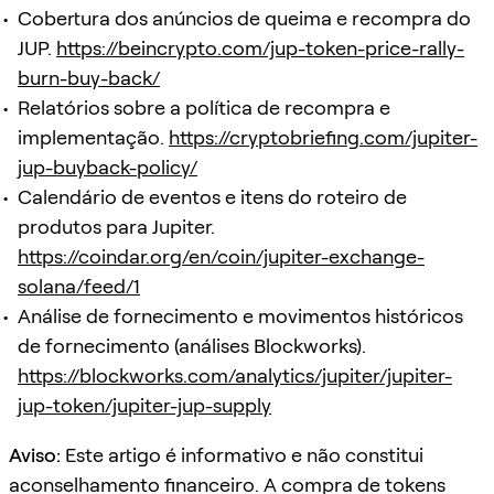
Cobertura dos anúncios de queima e recompra do
JUP.
https://beincrypto.com/jup-token-price-rally-
burn-buy-back/
Relatórios sobre a política de recompra e
implementação.
https://cryptobriefing.com/jupiter-
jup-buyback-policy/
Calendário de eventos e itens do roteiro de
produtos para Jupiter.
https://coindar.org/en/coin/jupiter-exchange-
solana/feed/1
Análise de fornecimento e movimentos históricos
de fornecimento (análises Blockworks).
https://blockworks.com/analytics/jupiter/jupiter-
jup-token/jupiter-jup-supply
Aviso:
Este artigo é informativo e não constitui
aconselhamento financeiro. A compra de tokens