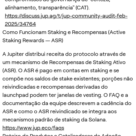
alinhamento, transparência" (CAT).
https://discuss.jup.ag/t/jup-community-audit-feb-
2025/34764
Como Funcionam Staking e Recompensas (Active
Staking Rewards — ASR)
A Jupiter distribui receita do protocolo através de
um mecanismo de Recompensas de Staking Ativo
(ASR). O ASR é pago em contas em staking e se
compõe nos saldos de stake existentes; porções não
reivindicadas e recompensas derivadas do
launchpad podem ter janelas de vesting. O FAQ e a
documentação da equipe descrevem a cadência do
ASR e como o ASR reivindicado se integra aos
mecanismos padrão de staking da Solana.
https://www.jup.eco/faqs
Roteiro de Produtos e Catalisadores de Adoção