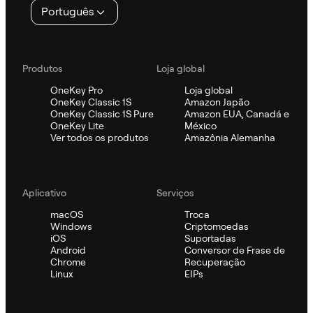
Português
Produtos
Loja global
OneKey Pro
Loja global
OneKey Classic 1S
Amazon Japão
OneKey Classic 1S Pure
Amazon EUA, Canadá e
OneKey Lite
México
Ver todos os produtos
Amazônia Alemanha
Aplicativo
Serviços
macOS
Troca
Windows
Criptomoedas
iOS
Suportadas
Android
Conversor de Frase de
Chrome
Recuperação
Linux
EIPs