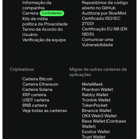
Informação da
Repositórios de código
companhia
aberto no GitHub
Auditoria por SlowMist
Carreira
Contratando
Certificado ISO/IEC
Kits de mídia
27001
política de Privacidade
Certificação EU NB (EN
Termo de Acordo do
18031)
Usuário
Comunicar uma
Verificação de equipe
Vulnerabilidade
Criptoativos
Migrar de outras carteiras de
aplicações
Carteira Bitcoin
Carteira Ethereum
MetaMask
Carteira Solana
Phantom Wallet
XRP carteira
Rabby Wallet
USDT carteira
Tronlink Wallet
BNB carteira
TokenPocket
Veja todas as carteiras
Binance Wallet
OKX Web3 Wallet
Base Wallet (Coinbase
Wallet)
Exodus Wallet
Trust Wallet