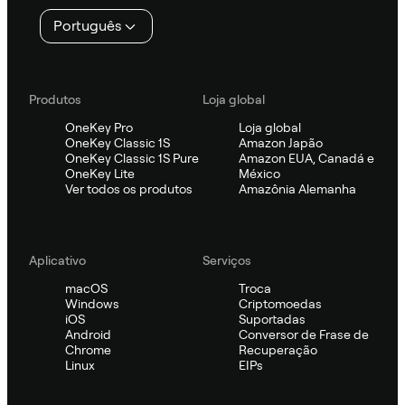
Português
Produtos
Loja global
OneKey Pro
Loja global
OneKey Classic 1S
Amazon Japão
OneKey Classic 1S Pure
Amazon EUA, Canadá e
OneKey Lite
México
Ver todos os produtos
Amazônia Alemanha
Aplicativo
Serviços
macOS
Troca
Windows
Criptomoedas
iOS
Suportadas
Android
Conversor de Frase de
Chrome
Recuperação
Linux
EIPs