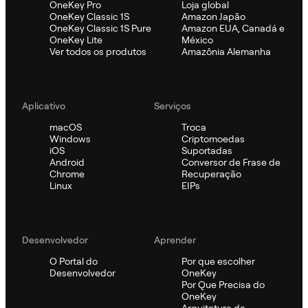
OneKey Pro
Loja global
OneKey Classic 1S
Amazon Japão
OneKey Classic 1S Pure
Amazon EUA, Canadá e
OneKey Lite
México
Ver todos os produtos
Amazônia Alemanha
Aplicativo
Serviços
macOS
Troca
Windows
Criptomoedas
iOS
Suportadas
Android
Conversor de Frase de
Chrome
Recuperação
Linux
EIPs
Desenvolvedor
Aprender
O Portal do
Por que escolher
Desenvolvedor
OneKey
Por Que Precisa do
OneKey
Arquitetura de