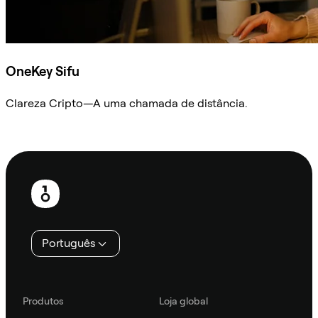
OneKey Sifu
Clareza Cripto—A uma chamada de distância.
Ask Sifu
Rodapé
Português
Produtos
Loja global