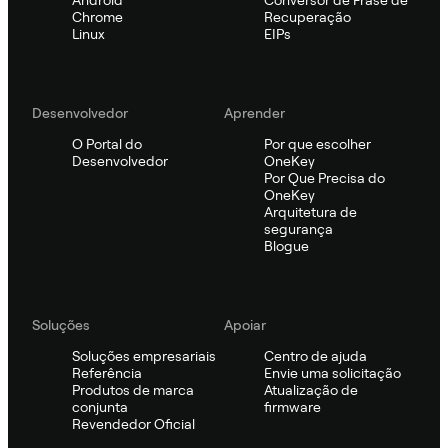
Android
Conversor de Frase de
Chrome
Recuperação
Linux
EIPs
Desenvolvedor
Aprender
O Portal do
Por que escolher
Desenvolvedor
OneKey
Por Que Precisa do
OneKey
Arquitetura de
segurança
Blogue
Soluções
Apoiar
Soluções empresariais
Centro de ajuda
Referência
Envie uma solicitação
Produtos de marca
Atualização de
conjunta
firmware
Revendedor Oficial