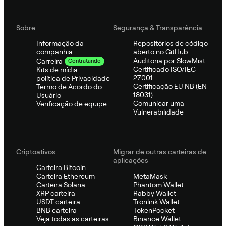
Sobre
Segurança & Transparência
Informação da
Repositórios de código
companhia
aberto no GitHub
Auditoria por SlowMist
Carreira
Contratando
Certificado ISO/IEC
Kits de mídia
27001
política de Privacidade
Certificação EU NB (EN
Termo de Acordo do
18031)
Usuário
Comunicar uma
Verificação de equipe
Vulnerabilidade
Criptoativos
Migrar de outras carteiras de
aplicações
Carteira Bitcoin
Carteira Ethereum
MetaMask
Carteira Solana
Phantom Wallet
XRP carteira
Rabby Wallet
USDT carteira
Tronlink Wallet
BNB carteira
TokenPocket
Veja todas as carteiras
Binance Wallet