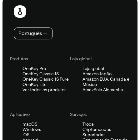
Rodapé
Português
Produtos
Loja global
OneKey Pro
Loja global
OneKey Classic 1S
Amazon Japão
OneKey Classic 1S Pure
Amazon EUA, Canadá e
OneKey Lite
México
Ver todos os produtos
Amazônia Alemanha
Aplicativo
Serviços
macOS
Troca
Windows
Criptomoedas
iOS
Suportadas