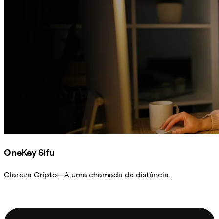
OneKey Sifu
Clareza Cripto—A uma chamada de distância.
Ask Sifu