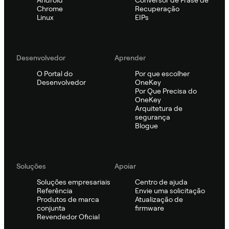
Chrome
Recuperação
Linux
EIPs
Desenvolvedor
Aprender
O Portal do
Por que escolher
Desenvolvedor
OneKey
Por Que Precisa do
OneKey
Arquitetura de
segurança
Blogue
Soluções
Apoiar
Soluções empresariais
Centro de ajuda
Referência
Envie uma solicitação
Produtos de marca
Atualização de
conjunta
firmware
Revendedor Oficial