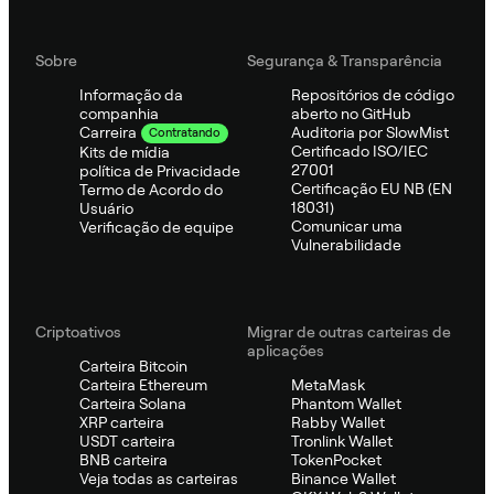
Sobre
Segurança & Transparência
Informação da
Repositórios de código
companhia
aberto no GitHub
Auditoria por SlowMist
Carreira
Contratando
Certificado ISO/IEC
Kits de mídia
27001
política de Privacidade
Certificação EU NB (EN
Termo de Acordo do
18031)
Usuário
Comunicar uma
Verificação de equipe
Vulnerabilidade
Criptoativos
Migrar de outras carteiras de
aplicações
Carteira Bitcoin
Carteira Ethereum
MetaMask
Carteira Solana
Phantom Wallet
XRP carteira
Rabby Wallet
USDT carteira
Tronlink Wallet
BNB carteira
TokenPocket
Veja todas as carteiras
Binance Wallet