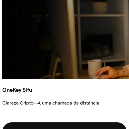
OneKey Sifu
Clareza Cripto—A uma chamada de distância.
Ask Sifu