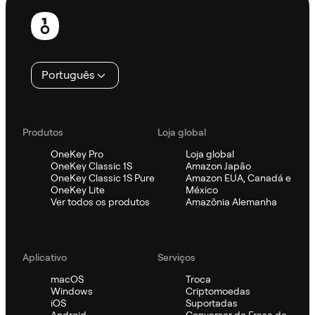
Rodapé
Português
Produtos
Loja global
OneKey Pro
Loja global
OneKey Classic 1S
Amazon Japão
OneKey Classic 1S Pure
Amazon EUA, Canadá e
OneKey Lite
México
Ver todos os produtos
Amazônia Alemanha
Aplicativo
Serviços
macOS
Troca
Windows
Criptomoedas
iOS
Suportadas
Android
Conversor de Frase de