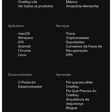
OneKey Lite
México
Ver todos os produtos
Amazônia Alemanha
Aplicativo
Serviços
macOS
Troca
Windows
Criptomoedas
iOS
Suportadas
Android
Conversor de Frase de
Chrome
Recuperação
Linux
EIPs
Desenvolvedor
Aprender
O Portal do
Por que escolher
Desenvolvedor
OneKey
Por Que Precisa do
OneKey
Arquitetura de
segurança
Blogue