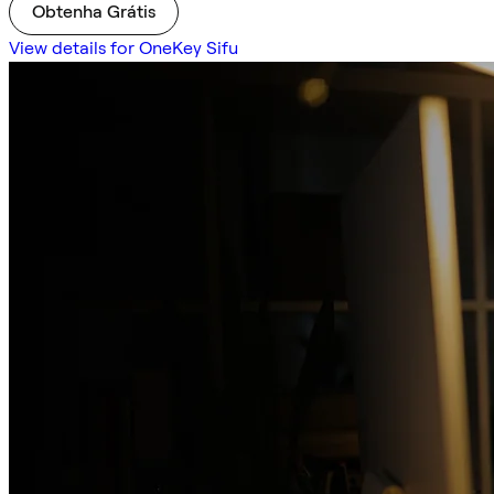
Obtenha Grátis
View details for OneKey Sifu