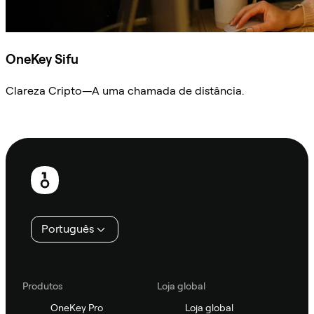
OneKey Sifu
Clareza Cripto—A uma chamada de distância.
Ask Sifu
Rodapé
Português
Produtos
Loja global
OneKey Pro
Loja global