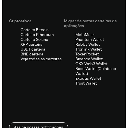
Criptoativos
Migrar de outras carteiras de
aplicações
Carteira Bitcoin
Carteira Ethereum
MetaMask
Carteira Solana
Phantom Wallet
XRP carteira
Rabby Wallet
USDT carteira
Tronlink Wallet
BNB carteira
TokenPocket
Veja todas as carteiras
Binance Wallet
OKX Web3 Wallet
Base Wallet (Coinbase
Wallet)
Exodus Wallet
Trust Wallet
Assine nossas notificações