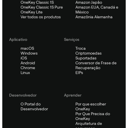
OneKey Classic 1S
Amazon Japão
OneKey Classic 1S Pure
Amazon EUA, Canadá e
OneKey Lite
México
Ver todos os produtos
Amazônia Alemanha
Aplicativo
Serviços
macOS
Troca
Windows
Criptomoedas
iOS
Suportadas
Android
Conversor de Frase de
Chrome
Recuperação
Linux
EIPs
Desenvolvedor
Aprender
O Portal do
Por que escolher
Desenvolvedor
OneKey
Por Que Precisa do
OneKey
Arquitetura de