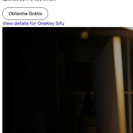
Obtenha Grátis
View details for OneKey Sifu