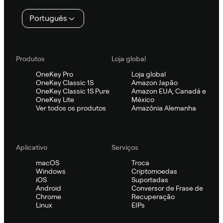
Português
Produtos
Loja global
OneKey Pro
Loja global
OneKey Classic 1S
Amazon Japão
OneKey Classic 1S Pure
Amazon EUA, Canadá e
OneKey Lite
México
Ver todos os produtos
Amazônia Alemanha
Aplicativo
Serviços
macOS
Troca
Windows
Criptomoedas
iOS
Suportadas
Android
Conversor de Frase de
Chrome
Recuperação
Linux
EIPs