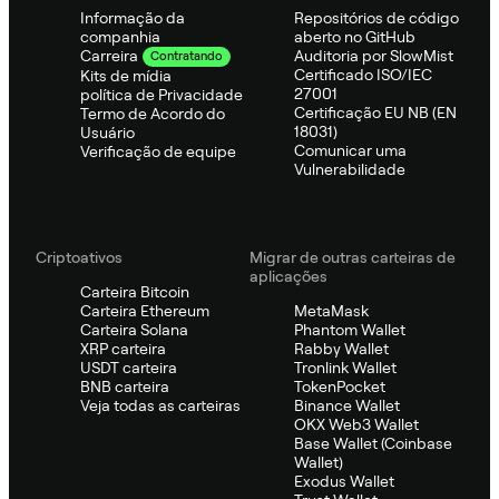
Informação da
Repositórios de código
companhia
aberto no GitHub
Auditoria por SlowMist
Carreira
Contratando
Certificado ISO/IEC
Kits de mídia
27001
política de Privacidade
Certificação EU NB (EN
Termo de Acordo do
18031)
Usuário
Comunicar uma
Verificação de equipe
Vulnerabilidade
Criptoativos
Migrar de outras carteiras de
aplicações
Carteira Bitcoin
Carteira Ethereum
MetaMask
Carteira Solana
Phantom Wallet
XRP carteira
Rabby Wallet
USDT carteira
Tronlink Wallet
BNB carteira
TokenPocket
Veja todas as carteiras
Binance Wallet
OKX Web3 Wallet
Base Wallet (Coinbase
Wallet)
Exodus Wallet