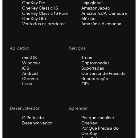
OneKey Pro
Loja global
OneKey Classic 1S
Amazon Japão
OneKey Classic 1S Pure
Amazon EUA, Canadá e
OneKey Lite
México
Ver todos os produtos
Amazônia Alemanha
Aplicativo
Serviços
macOS
Troca
Windows
Criptomoedas
iOS
Suportadas
Android
Conversor de Frase de
Chrome
Recuperação
Linux
EIPs
Desenvolvedor
Aprender
O Portal do
Por que escolher
Desenvolvedor
OneKey
Por Que Precisa do
OneKey