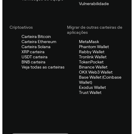
Vulnerabilidade
Criptoativos
Migrar de outras carteiras de
aplicações
Carteira Bitcoin
Carteira Ethereum
MetaMask
Carteira Solana
Phantom Wallet
XRP carteira
Rabby Wallet
USDT carteira
Tronlink Wallet
BNB carteira
TokenPocket
Veja todas as carteiras
Binance Wallet
OKX Web3 Wallet
Base Wallet (Coinbase
Wallet)
Exodus Wallet
Trust Wallet