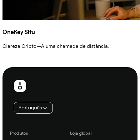
OneKey Sifu
Clareza Cripto—A uma chamada de distância.
Ask Sifu
Rodapé
Português
Produtos
Loja global