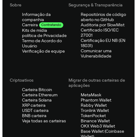
Sobre
Segurança & Transparência
Informação da
Repositórios de código
companhia
aberto no GitHub
Auditoria por SlowMist
Carreira
Contratando
Certificado ISO/IEC
Kits de mídia
27001
política de Privacidade
Certificação EU NB (EN
Termo de Acordo do
18031)
Usuário
Comunicar uma
Verificação de equipe
Vulnerabilidade
Criptoativos
Migrar de outras carteiras de
aplicações
Carteira Bitcoin
Carteira Ethereum
MetaMask
Carteira Solana
Phantom Wallet
XRP carteira
Rabby Wallet
USDT carteira
Tronlink Wallet
BNB carteira
TokenPocket
Veja todas as carteiras
Binance Wallet
OKX Web3 Wallet
Base Wallet (Coinbase
Wallet)