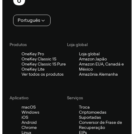
Português
Produtos
Loja global
OneKey Pro
Loja global
OneKey Classic 1S
Amazon Japão
OneKey Classic 1S Pure
Amazon EUA, Canadá e
OneKey Lite
México
Ver todos os produtos
Amazônia Alemanha
Aplicativo
Serviços
macOS
Troca
Windows
Criptomoedas
iOS
Suportadas
Android
Conversor de Frase de
Chrome
Recuperação
Linux
EIPs