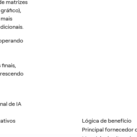
de matrizes
ráfico),
 mais
dicionais.
 operando
finais,
crescendo
al de IA
ativos
Lógica de benefício
Principal fornecedor 