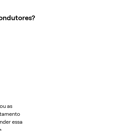
condutores?
ou as
otamento
ender essa
e