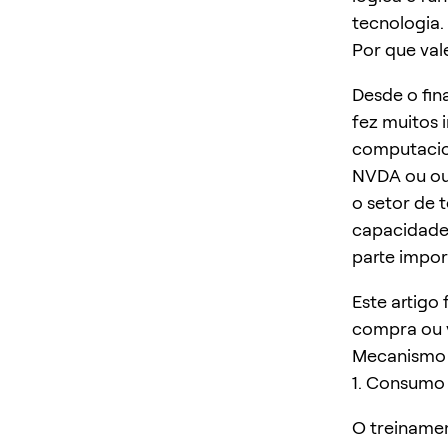
tecnologia.
Por que val
Desde o fin
fez muitos 
computacion
NVDA ou ou
o setor de 
capacidade 
parte impor
Este artig
compra ou 
Mecanismo 
1. Consumo 
O treiname