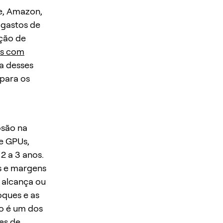
e, Amazon,
 gastos de
ição de
es com
a desses
 para os
osão na
e GPUs,
2 a 3 anos.
s e margens
 alcança ou
oques e as
o é um dos
es de