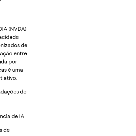
IDIA (NVDA)
pacidade
enizados de
ação entre
nda por
cas é uma
iativo.
ndações de
ncia de IA
s de