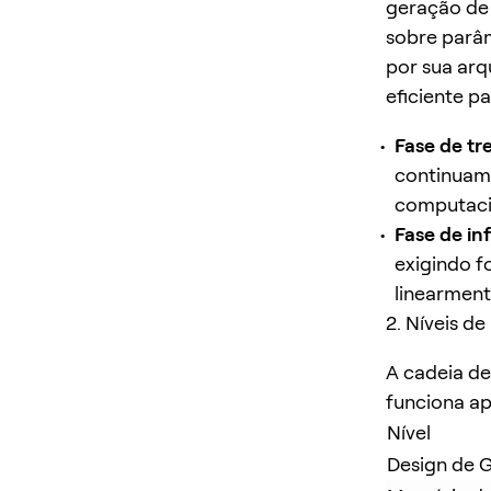
geração de 
sobre parâm
por sua arq
eficiente p
Fase de tr
continuam
computaci
Fase de in
exigindo 
linearment
2. Níveis d
A cadeia d
funciona a
Nível
Design de 