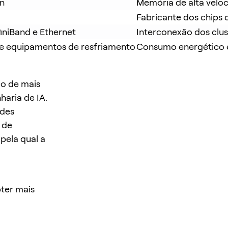
on
Memória de alta velo
Fabricante dos chips
iniBand e Ethernet
Interconexão dos clu
 e equipamentos de resfriamento
Consumo energético e
go de mais
aria de IA.
ndes
 de
pela qual a
ter mais