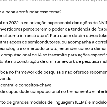
e a pena aprofundar esse tema?
al de 2022, a valorização exponencial das ações da NV
investidores perceberem o poder da tendência de "ca
al como infraestrutura". Para quem detém ativos tok
tras ações de semicondutores, ou acompanha a correl
tecnologia e o mercado cripto, entender como a dema
computacional de IA se transmite para ações específi
tante na construção de um framework de pesquisa mult
o foca no framework de pesquisa e não oferece recome
venda.
central e conceitos-chave
de capacidade computacional no treinamento e inferê
nto de grandes modelos de linguagem (LLMs) e modelo