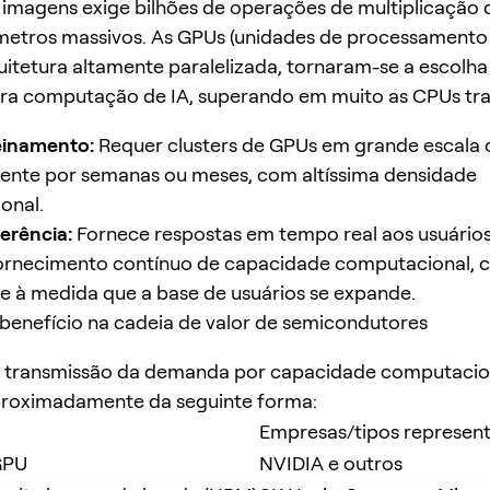
imagens exige bilhões de operações de multiplicação 
etros massivos. As GPUs (unidades de processamento g
uitetura altamente paralelizada, tornaram-se a escolha
ara computação de IA, superando em muito as CPUs tra
einamento:
Requer clusters de GPUs em grande escala
ente por semanas ou meses, com altíssima densidade
onal.
ferência:
Fornece respostas em tempo real aos usuários 
fornecimento contínuo de capacidade computacional, 
e à medida que a base de usuários se expande.
e benefício na cadeia de valor de semicondutores
e transmissão da demanda por capacidade computacion
proximadamente da seguinte forma:
Empresas/tipos represent
GPU
NVIDIA e outros