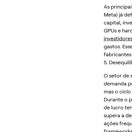
As principa
Meta) já de
capital, in
GPUs e har
investidore
gastos. Ess
fabricantes
5. Desequil
O setor de 
demanda po
mas o ciclo
Durante o p
de lucro te
supera a de
ações freq
frameworks