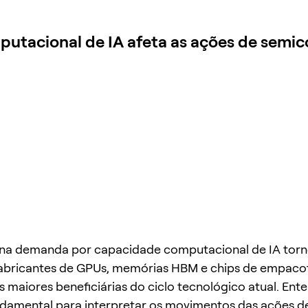
utacional de IA afeta as ações de semi
 na demanda por capacidade computacional de IA torn
abricantes de GPUs, memórias HBM e chips de empac
 maiores beneficiárias do ciclo tecnológico atual. Ent
ndamental para interpretar os movimentos das ações d