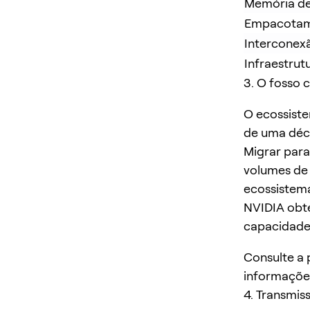
Memória de
Empacotam
Interconex
Infraestrut
3. O fosso 
O ecossist
de uma déca
Migrar para
volumes de 
ecossistema
NVIDIA obt
capacidade
Consulte a
informações
4. Transmis