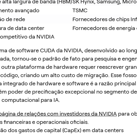
 alta largura de banda (HBM)
SK Hynix, Samsung, Micr
ento avançado
TSMC
ão de rede
Fornecedores de chips Inf
ura de data center
Fornecedores de energia
competitivo da NVIDIA
ema de software CUDA da NVIDIA, desenvolvido ao lon
da, tornou-se o padrão de fato para pesquisa e engenh
 outra plataforma de hardware requer reescrever gra
código, criando um alto custo de migração. Esse fosso
 integrado de hardware e software é a razão principal 
ém poder de precificação excepcional no segmento de
 computacional para IA.
página de relações com investidores da NVIDIA
para ob
 financeiras e operacionais oficiais.
são dos gastos de capital (CapEx) em data centers