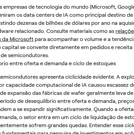
is empresas de tecnologia do mundo (Microsoft, Googl
finiram os data centers de IA como principal destino de
vestindo dezenas de bilhões de dólares por ano na aquis
dware relacionado. Consulte materiais como as
relaçõ
s da Microsoft
para acompanhar o volume e a tendênci
e capital se converte diretamente em pedidos e receita
 de semicondutores.
íbrio entre oferta e demanda e ciclo de estoques
semicondutores apresenta ciclicidade evidente. A expl
r capacidade computacional de IA causou escassez d
 de expansão das fábricas de wafer geralmente leva de 
eríodo de desequilíbrio entre oferta e demanda, preço
ndem a se expandir significativamente. Quando a oferta
manda, o setor entra em um ciclo de liquidação de est
uentemente sofrem grandes quedas. Entender esse cicl
 fundamentais para pesquisa de investimentos em açõ