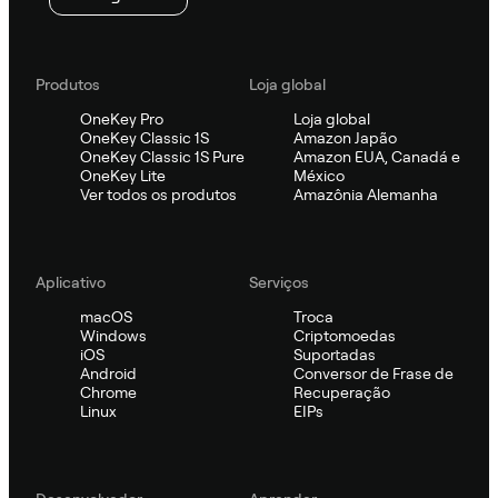
Produtos
Loja global
OneKey Pro
Loja global
OneKey Classic 1S
Amazon Japão
OneKey Classic 1S Pure
Amazon EUA, Canadá e
OneKey Lite
México
Ver todos os produtos
Amazônia Alemanha
Aplicativo
Serviços
macOS
Troca
Windows
Criptomoedas
iOS
Suportadas
Android
Conversor de Frase de
Chrome
Recuperação
Linux
EIPs