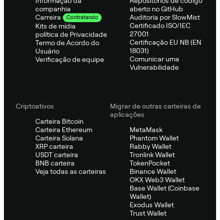
Informação da
Repositórios de código
companhia
aberto no GitHub
Auditoria por SlowMist
Carreira
Contratando
Certificado ISO/IEC
Kits de mídia
27001
política de Privacidade
Certificação EU NB (EN
Termo de Acordo do
18031)
Usuário
Comunicar uma
Verificação de equipe
Vulnerabilidade
Criptoativos
Migrar de outras carteiras de
aplicações
Carteira Bitcoin
Carteira Ethereum
MetaMask
Carteira Solana
Phantom Wallet
XRP carteira
Rabby Wallet
USDT carteira
Tronlink Wallet
BNB carteira
TokenPocket
Veja todas as carteiras
Binance Wallet
OKX Web3 Wallet
Base Wallet (Coinbase
Wallet)
Exodus Wallet
Trust Wallet