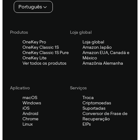
Português
Produtos
Loja global
OneKey Pro
Loja global
OneKey Classic 1S
Amazon Japão
OneKey Classic 1S Pure
Amazon EUA, Canadá e
OneKey Lite
México
Ver todos os produtos
Amazônia Alemanha
Aplicativo
Serviços
macOS
Troca
Windows
Criptomoedas
iOS
Suportadas
Android
Conversor de Frase de
Chrome
Recuperação
Linux
EIPs