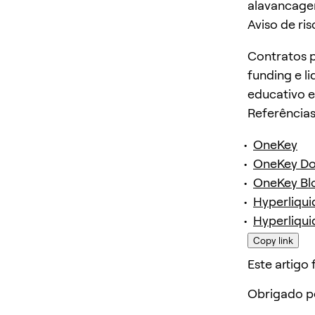
alavancagem
Aviso de ris
Contratos p
funding e l
educativo e
Referência
OneKey
OneKey D
OneKey Bl
Hyperliqui
Hyperliqui
Copy link
Este artigo f
Obrigado p