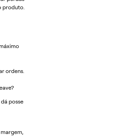
o produto.
o máximo
ar ordens.
eave?
 dá posse
r margem,