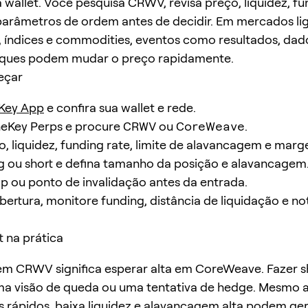
 wallet. Você pesquisa CRWV, revisa preço, liquidez, fu
arâmetros de ordem antes de decidir. Em mercados li
, índices e commodities, eventos como resultados, da
toques podem mudar o preço rapidamente.
eçar
Key App
e confira sua wallet e rede.
neKey Perps e procure
CRWV
ou
CoreWeave
.
o, liquidez, funding rate, limite de alavancagem e mar
g ou short e defina tamanho da posição e alavancagem
op ou ponto de invalidação antes da entrada.
bertura, monitore funding, distância de liquidação e not
t na prática
em CRWV significa esperar alta em CoreWeave. Fazer s
ma visão de queda ou uma tentativa de hedge. Mesmo a
rápidos, baixa liquidez e alavancagem alta podem ge