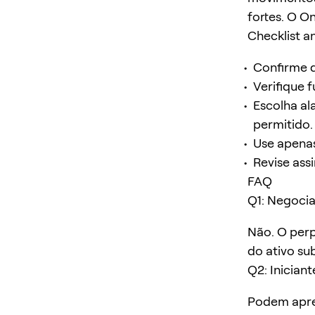
fortes. O O
Checklist a
Confirme q
Verifique f
Escolha al
permitido.
Use apenas
Revise ass
FAQ
Q1: Negoci
Não. O per
do ativo su
Q2: Inicia
Podem apre