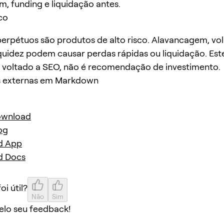
, funding e liquidação antes.
co
erpétuos são produtos de alto risco. Alavancagem, vola
iquidez podem causar perdas rápidas ou liquidação. Este
 voltado a SEO, não é recomendação de investimento.
s externas em Markdown
ownload
og
d App
d Docs
oi útil?
Não
Sim
elo seu feedback!