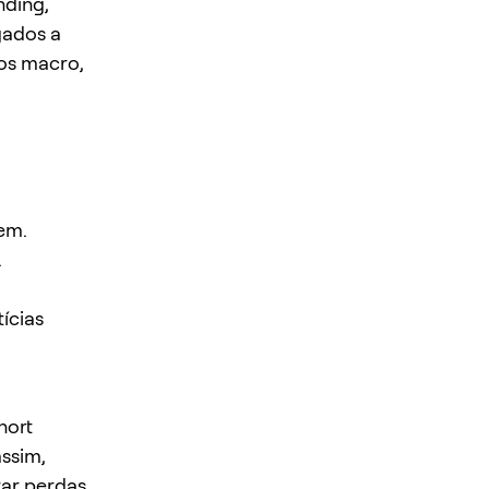
nding,
gados a
dos macro,
gem.
.
ícias
hort
ssim,
rar perdas