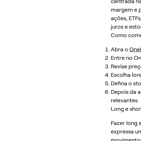
centrada na
margem e p
ações, ETFs
juros e es
Como com
Abra o
One
Entre no O
Revise preç
Escolha lon
Defina o st
Depois da a
relevantes.
Long e shor
Fazer long 
expressa u
movimentos 