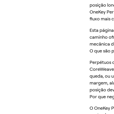
posição lon
OneKey Perp
fluxo mais c
Esta págin
caminho ofi
mecânica d
O que são 
Perpétuos 
CoreWeave. 
queda, ou 
margem, ala
posição dev
Por que ne
O OneKey Pe