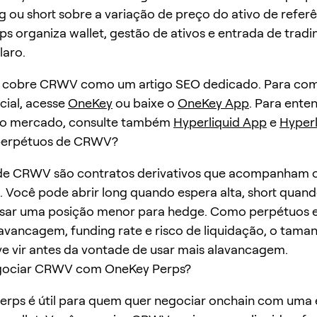
g ou short sobre a variação de preço do ativo de referê
s organiza wallet, gestão de ativos e entrada de trad
laro.
a cobre CRWV como um artigo SEO dedicado. Para com
cial, acesse
OneKey
ou baixe o
OneKey App
. Para ente
o mercado, consulte também
Hyperliquid App
e
Hyperl
perpétuos de CRWV?
de CRWV são contratos derivativos que acompanham 
Você pode abrir long quando espera alta, short quan
usar uma posição menor para hedge. Como perpétuos 
vancagem, funding rate e risco de liquidação, o tama
e vir antes da vontade de usar mais alavancagem.
gociar CRWV com OneKey Perps?
rps é útil para quem quer negociar onchain com uma 