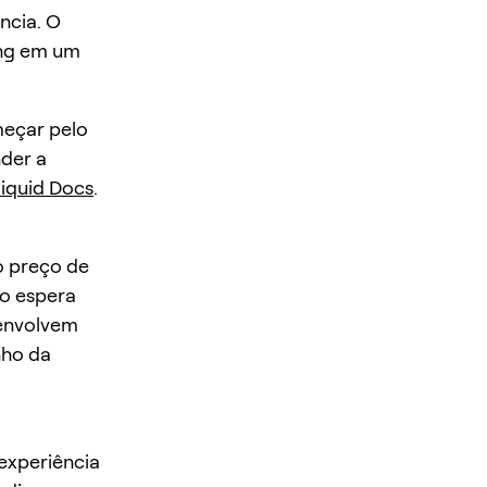
ncia. O
ing em um
eçar pelo
nder a
iquid Docs
.
o preço de
do espera
envolvem
nho da
experiência