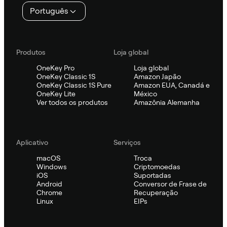
Português
Produtos
Loja global
OneKey Pro
Loja global
OneKey Classic 1S
Amazon Japão
OneKey Classic 1S Pure
Amazon EUA, Canadá e
OneKey Lite
México
Ver todos os produtos
Amazônia Alemanha
Aplicativo
Serviços
macOS
Troca
Windows
Criptomoedas
iOS
Suportadas
Android
Conversor de Frase de
Chrome
Recuperação
Linux
EIPs