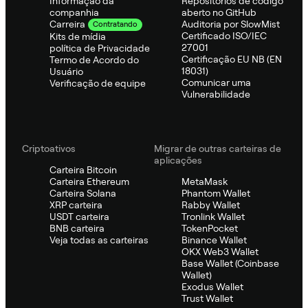
Informação da
Repositórios de código
companhia
aberto no GitHub
Auditoria por SlowMist
Carreira
Contratando
Certificado ISO/IEC
Kits de mídia
27001
política de Privacidade
Certificação EU NB (EN
Termo de Acordo do
18031)
Usuário
Comunicar uma
Verificação de equipe
Vulnerabilidade
Criptoativos
Migrar de outras carteiras de
aplicações
Carteira Bitcoin
Carteira Ethereum
MetaMask
Carteira Solana
Phantom Wallet
XRP carteira
Rabby Wallet
USDT carteira
Tronlink Wallet
BNB carteira
TokenPocket
Veja todas as carteiras
Binance Wallet
OKX Web3 Wallet
Base Wallet (Coinbase
Wallet)
Exodus Wallet
Trust Wallet