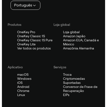
Português
Produtos
Loja global
OneKey Pro
Loja global
OneKey Classic 1S
Amazon Japão
OneKey Classic 1S Pure
Amazon EUA, Canadá e
OneKey Lite
México
Ver todos os produtos
Amazônia Alemanha
Aplicativo
Serviços
macOS
Troca
Windows
Criptomoedas
iOS
Suportadas
Android
Conversor de Frase de
Chrome
Recuperação
Linux
EIPs