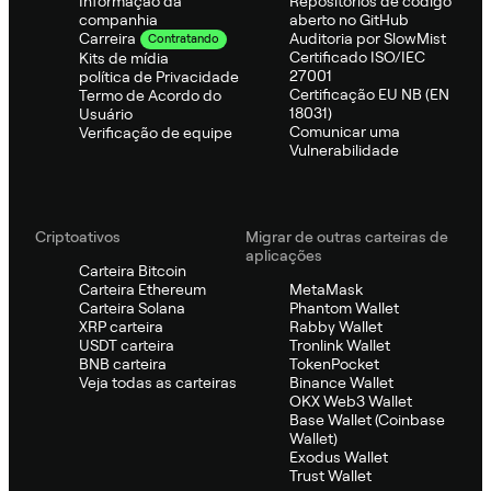
Informação da
Repositórios de código
companhia
aberto no GitHub
Auditoria por SlowMist
Carreira
Contratando
Certificado ISO/IEC
Kits de mídia
27001
política de Privacidade
Certificação EU NB (EN
Termo de Acordo do
18031)
Usuário
Comunicar uma
Verificação de equipe
Vulnerabilidade
Criptoativos
Migrar de outras carteiras de
aplicações
Carteira Bitcoin
Carteira Ethereum
MetaMask
Carteira Solana
Phantom Wallet
XRP carteira
Rabby Wallet
USDT carteira
Tronlink Wallet
BNB carteira
TokenPocket
Veja todas as carteiras
Binance Wallet
OKX Web3 Wallet
Base Wallet (Coinbase
Wallet)
Exodus Wallet
Trust Wallet