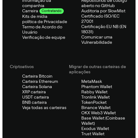
Informação da
Repositórios de código
companhia
aberto no GitHub
Auditoria por SlowMist
Carreira
Contratando
Certificado ISO/IEC
Kits de mídia
27001
política de Privacidade
Certificação EU NB (EN
Termo de Acordo do
18031)
Usuário
Comunicar uma
Verificação de equipe
Vulnerabilidade
Criptoativos
Migrar de outras carteiras de
aplicações
Carteira Bitcoin
Carteira Ethereum
MetaMask
Carteira Solana
Phantom Wallet
XRP carteira
Rabby Wallet
USDT carteira
Tronlink Wallet
BNB carteira
TokenPocket
Veja todas as carteiras
Binance Wallet
OKX Web3 Wallet
Base Wallet (Coinbase
Wallet)
Exodus Wallet
Trust Wallet