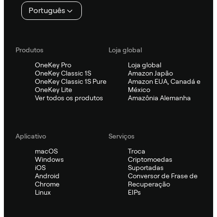
Português
Produtos
Loja global
OneKey Pro
Loja global
OneKey Classic 1S
Amazon Japão
OneKey Classic 1S Pure
Amazon EUA, Canadá e
OneKey Lite
México
Ver todos os produtos
Amazônia Alemanha
Aplicativo
Serviços
macOS
Troca
Windows
Criptomoedas
iOS
Suportadas
Android
Conversor de Frase de
Chrome
Recuperação
Linux
EIPs