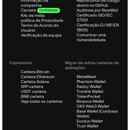
Informação da
Repositórios de código
companhia
aberto no GitHub
Auditoria por SlowMist
Carreira
Contratando
Certificado ISO/IEC
Kits de mídia
27001
política de Privacidade
Certificação EU NB (EN
Termo de Acordo do
18031)
Usuário
Comunicar uma
Verificação de equipe
Vulnerabilidade
Criptoativos
Migrar de outras carteiras de
aplicações
Carteira Bitcoin
Carteira Ethereum
MetaMask
Carteira Solana
Phantom Wallet
XRP carteira
Rabby Wallet
USDT carteira
Tronlink Wallet
BNB carteira
TokenPocket
Veja todas as carteiras
Binance Wallet
OKX Web3 Wallet
Base Wallet (Coinbase
Wallet)
Exodus Wallet
Trust Wallet