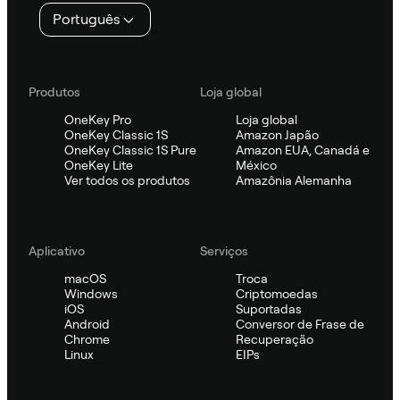
Português
Produtos
Loja global
OneKey Pro
Loja global
OneKey Classic 1S
Amazon Japão
OneKey Classic 1S Pure
Amazon EUA, Canadá e
OneKey Lite
México
Ver todos os produtos
Amazônia Alemanha
Aplicativo
Serviços
macOS
Troca
Windows
Criptomoedas
iOS
Suportadas
Android
Conversor de Frase de
Chrome
Recuperação
Linux
EIPs