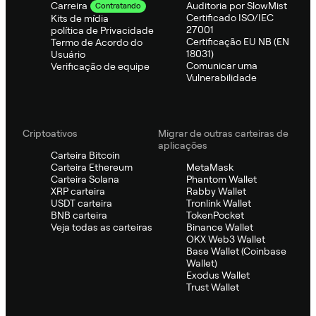
Auditoria por SlowMist
Carreira
Contratando
Certificado ISO/IEC
Kits de mídia
27001
política de Privacidade
Certificação EU NB (EN
Termo de Acordo do
18031)
Usuário
Comunicar uma
Verificação de equipe
Vulnerabilidade
Criptoativos
Migrar de outras carteiras de
aplicações
Carteira Bitcoin
Carteira Ethereum
MetaMask
Carteira Solana
Phantom Wallet
XRP carteira
Rabby Wallet
USDT carteira
Tronlink Wallet
BNB carteira
TokenPocket
Veja todas as carteiras
Binance Wallet
OKX Web3 Wallet
Base Wallet (Coinbase
Wallet)
Exodus Wallet
Trust Wallet