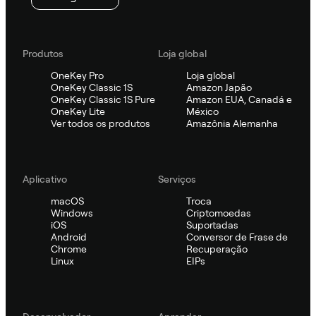
Produtos
Loja global
OneKey Pro
Loja global
OneKey Classic 1S
Amazon Japão
OneKey Classic 1S Pure
Amazon EUA, Canadá e
OneKey Lite
México
Ver todos os produtos
Amazônia Alemanha
Aplicativo
Serviços
macOS
Troca
Windows
Criptomoedas
iOS
Suportadas
Android
Conversor de Frase de
Chrome
Recuperação
Linux
EIPs