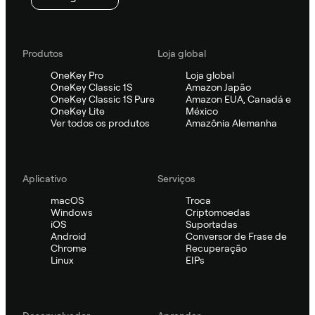
Produtos
Loja global
OneKey Pro
Loja global
OneKey Classic 1S
Amazon Japão
OneKey Classic 1S Pure
Amazon EUA, Canadá e
OneKey Lite
México
Ver todos os produtos
Amazônia Alemanha
Aplicativo
Serviços
macOS
Troca
Windows
Criptomoedas
iOS
Suportadas
Android
Conversor de Frase de
Chrome
Recuperação
Linux
EIPs