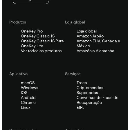
Produtos
Loja global
OneKey Pro
Loja global
OneKey Classic 1S
Amazon Japão
OneKey Classic 1S Pure
Amazon EUA, Canadá e
OneKey Lite
México
Ver todos os produtos
Amazônia Alemanha
Aplicativo
Serviços
macOS
Troca
Windows
Criptomoedas
iOS
Suportadas
Android
Conversor de Frase de
Chrome
Recuperação
Linux
EIPs