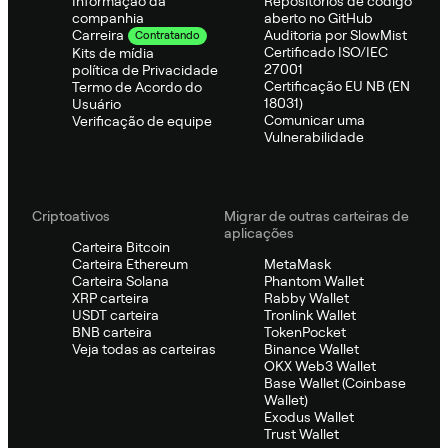
Informação da
Repositórios de código
companhia
aberto no GitHub
Auditoria por SlowMist
Carreira
Contratando
Certificado ISO/IEC
Kits de mídia
27001
política de Privacidade
Certificação EU NB (EN
Termo de Acordo do
18031)
Usuário
Comunicar uma
Verificação de equipe
Vulnerabilidade
Criptoativos
Migrar de outras carteiras de
aplicações
Carteira Bitcoin
Carteira Ethereum
MetaMask
Carteira Solana
Phantom Wallet
XRP carteira
Rabby Wallet
USDT carteira
Tronlink Wallet
BNB carteira
TokenPocket
Veja todas as carteiras
Binance Wallet
OKX Web3 Wallet
Base Wallet (Coinbase
Wallet)
Exodus Wallet
Trust Wallet