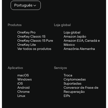
Português
Produtos
Loja global
OneKey Pro
Loja global
OneKey Classic 1S
Amazon Japão
OneKey Classic 1S Pure
Amazon EUA, Canadá e
OneKey Lite
México
Ver todos os produtos
Amazônia Alemanha
Aplicativo
Serviços
macOS
Troca
Windows
Criptomoedas
iOS
Suportadas
Android
Conversor de Frase de
Chrome
Recuperação
Linux
EIPs