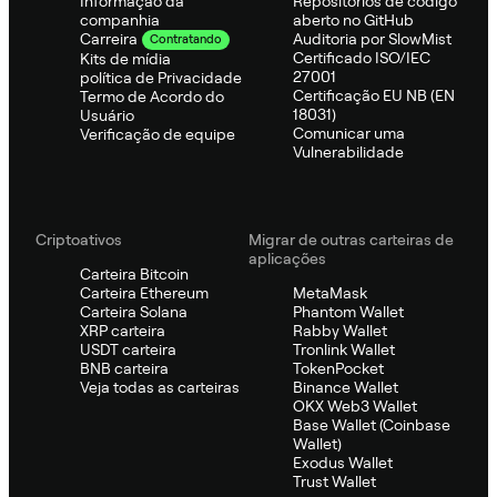
Informação da
Repositórios de código
companhia
aberto no GitHub
Auditoria por SlowMist
Carreira
Contratando
Certificado ISO/IEC
Kits de mídia
27001
política de Privacidade
Certificação EU NB (EN
Termo de Acordo do
18031)
Usuário
Comunicar uma
Verificação de equipe
Vulnerabilidade
Criptoativos
Migrar de outras carteiras de
aplicações
Carteira Bitcoin
Carteira Ethereum
MetaMask
Carteira Solana
Phantom Wallet
XRP carteira
Rabby Wallet
USDT carteira
Tronlink Wallet
BNB carteira
TokenPocket
Veja todas as carteiras
Binance Wallet
OKX Web3 Wallet
Base Wallet (Coinbase
Wallet)
Exodus Wallet
Trust Wallet