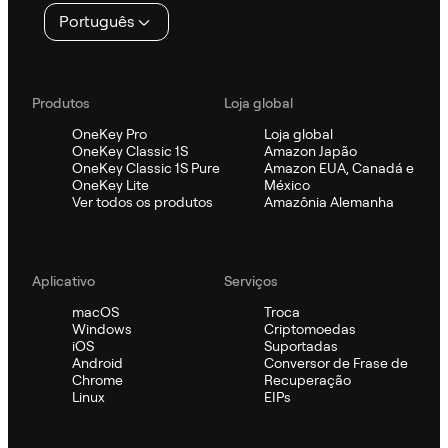
Português
Produtos
Loja global
OneKey Pro
Loja global
OneKey Classic 1S
Amazon Japão
OneKey Classic 1S Pure
Amazon EUA, Canadá e
OneKey Lite
México
Ver todos os produtos
Amazônia Alemanha
Aplicativo
Serviços
macOS
Troca
Windows
Criptomoedas
iOS
Suportadas
Android
Conversor de Frase de
Chrome
Recuperação
Linux
EIPs