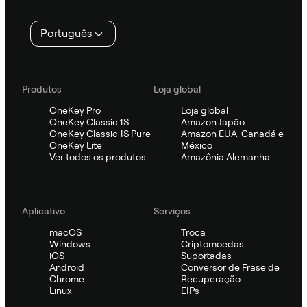
Português
Produtos
Loja global
OneKey Pro
Loja global
OneKey Classic 1S
Amazon Japão
OneKey Classic 1S Pure
Amazon EUA, Canadá e
OneKey Lite
México
Ver todos os produtos
Amazônia Alemanha
Aplicativo
Serviços
macOS
Troca
Windows
Criptomoedas
iOS
Suportadas
Android
Conversor de Frase de
Chrome
Recuperação
Linux
EIPs