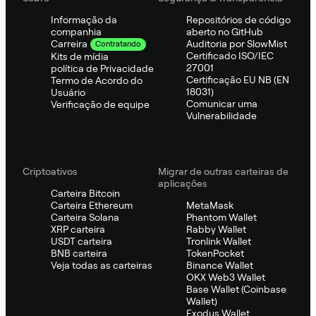
Informação da
Repositórios de código
companhia
aberto no GitHub
Auditoria por SlowMist
Carreira
Contratando
Certificado ISO/IEC
Kits de mídia
27001
política de Privacidade
Certificação EU NB (EN
Termo de Acordo do
18031)
Usuário
Comunicar uma
Verificação de equipe
Vulnerabilidade
Criptoativos
Migrar de outras carteiras de
aplicações
Carteira Bitcoin
Carteira Ethereum
MetaMask
Carteira Solana
Phantom Wallet
XRP carteira
Rabby Wallet
USDT carteira
Tronlink Wallet
BNB carteira
TokenPocket
Veja todas as carteiras
Binance Wallet
OKX Web3 Wallet
Base Wallet (Coinbase
Wallet)
Exodus Wallet