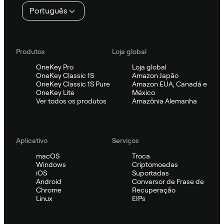
Português
Produtos
Loja global
OneKey Pro
Loja global
OneKey Classic 1S
Amazon Japão
OneKey Classic 1S Pure
Amazon EUA, Canadá e
OneKey Lite
México
Ver todos os produtos
Amazônia Alemanha
Aplicativo
Serviços
macOS
Troca
Windows
Criptomoedas
iOS
Suportadas
Android
Conversor de Frase de
Chrome
Recuperação
Linux
EIPs