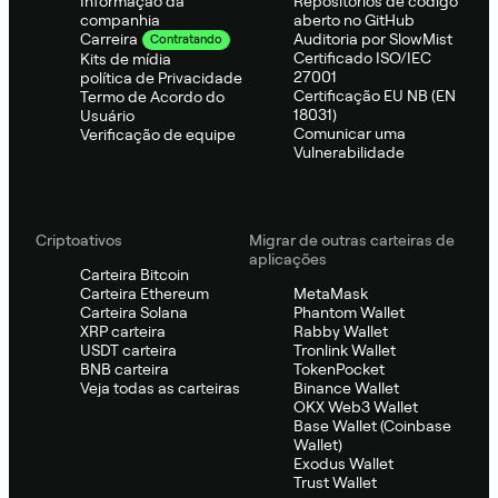
Informação da
Repositórios de código
companhia
aberto no GitHub
Auditoria por SlowMist
Carreira
Contratando
Certificado ISO/IEC
Kits de mídia
27001
política de Privacidade
Certificação EU NB (EN
Termo de Acordo do
18031)
Usuário
Comunicar uma
Verificação de equipe
Vulnerabilidade
Criptoativos
Migrar de outras carteiras de
aplicações
Carteira Bitcoin
Carteira Ethereum
MetaMask
Carteira Solana
Phantom Wallet
XRP carteira
Rabby Wallet
USDT carteira
Tronlink Wallet
BNB carteira
TokenPocket
Veja todas as carteiras
Binance Wallet
OKX Web3 Wallet
Base Wallet (Coinbase
Wallet)
Exodus Wallet
Trust Wallet