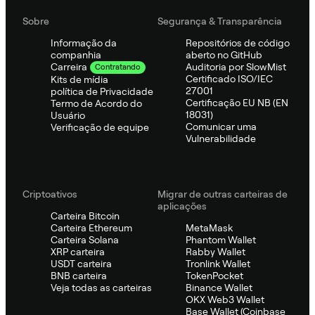
Sobre
Segurança & Transparência
Informação da
Repositórios de código
companhia
aberto no GitHub
Auditoria por SlowMist
Carreira
Contratando
Certificado ISO/IEC
Kits de mídia
27001
política de Privacidade
Certificação EU NB (EN
Termo de Acordo do
18031)
Usuário
Comunicar uma
Verificação de equipe
Vulnerabilidade
Criptoativos
Migrar de outras carteiras de
aplicações
Carteira Bitcoin
Carteira Ethereum
MetaMask
Carteira Solana
Phantom Wallet
XRP carteira
Rabby Wallet
USDT carteira
Tronlink Wallet
BNB carteira
TokenPocket
Veja todas as carteiras
Binance Wallet
OKX Web3 Wallet
Base Wallet (Coinbase