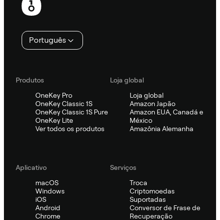
Português
Produtos
Loja global
OneKey Pro
Loja global
OneKey Classic 1S
Amazon Japão
OneKey Classic 1S Pure
Amazon EUA, Canadá e
OneKey Lite
México
Ver todos os produtos
Amazônia Alemanha
Aplicativo
Serviços
macOS
Troca
Windows
Criptomoedas
iOS
Suportadas
Android
Conversor de Frase de
Chrome
Recuperação