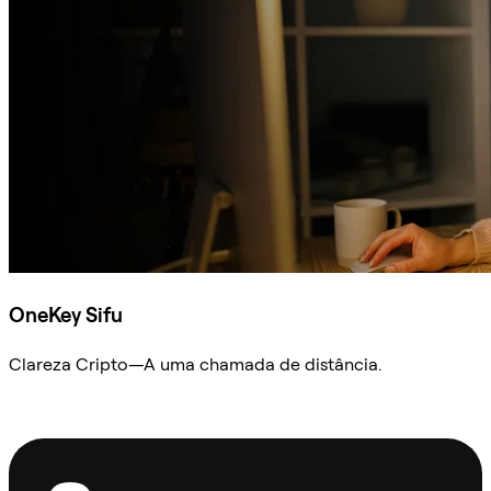
OneKey Sifu
Clareza Cripto—A uma chamada de distância.
Ask Sifu
Rodapé