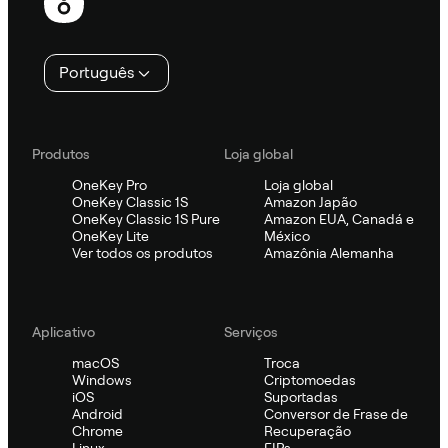
Português
Produtos
Loja global
OneKey Pro
Loja global
OneKey Classic 1S
Amazon Japão
OneKey Classic 1S Pure
Amazon EUA, Canadá e
OneKey Lite
México
Ver todos os produtos
Amazônia Alemanha
Aplicativo
Serviços
macOS
Troca
Windows
Criptomoedas
iOS
Suportadas
Android
Conversor de Frase de
Chrome
Recuperação
Linux
EIPs