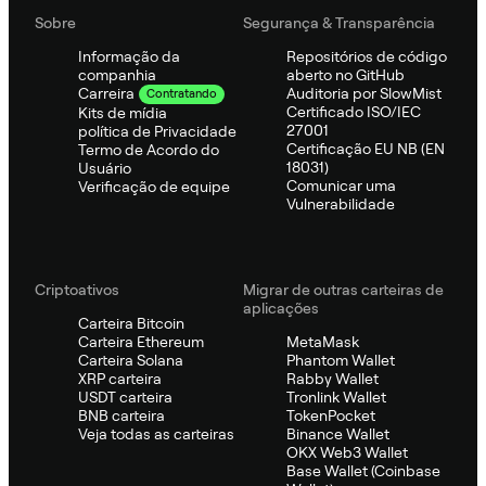
Sobre
Segurança & Transparência
Informação da
Repositórios de código
companhia
aberto no GitHub
Auditoria por SlowMist
Carreira
Contratando
Certificado ISO/IEC
Kits de mídia
27001
política de Privacidade
Certificação EU NB (EN
Termo de Acordo do
18031)
Usuário
Comunicar uma
Verificação de equipe
Vulnerabilidade
Criptoativos
Migrar de outras carteiras de
aplicações
Carteira Bitcoin
Carteira Ethereum
MetaMask
Carteira Solana
Phantom Wallet
XRP carteira
Rabby Wallet
USDT carteira
Tronlink Wallet
BNB carteira
TokenPocket
Veja todas as carteiras
Binance Wallet
OKX Web3 Wallet
Base Wallet (Coinbase