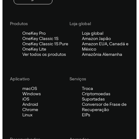
Produtos
Loja global
OneKey Pro
Loja global
OneKey Classic 1S
Amazon Japão
OneKey Classic 1S Pure
Amazon EUA, Canadá e
OneKey Lite
México
Ver todos os produtos
Amazônia Alemanha
Aplicativo
Serviços
macOS
Troca
Windows
Criptomoedas
iOS
Suportadas
Android
Conversor de Frase de
Chrome
Recuperação
Linux
EIPs