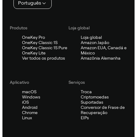
Português
Produtos
Loja global
OneKey Pro
Loja global
OneKey Classic 1S
Amazon Japão
OneKey Classic 1S Pure
Amazon EUA, Canadá e
OneKey Lite
México
Ver todos os produtos
Amazônia Alemanha
Aplicativo
Serviços
macOS
Troca
Windows
Criptomoedas
iOS
Suportadas
Android
Conversor de Frase de
Chrome
Recuperação
Linux
EIPs