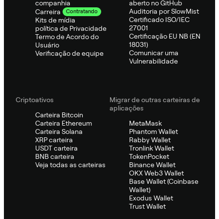
companhia
aberto no GitHub
Auditoria por SlowMist
Carreira
Contratando
Certificado ISO/IEC
Kits de mídia
27001
política de Privacidade
Certificação EU NB (EN
Termo de Acordo do
18031)
Usuário
Comunicar uma
Verificação de equipe
Vulnerabilidade
Criptoativos
Migrar de outras carteiras de
aplicações
Carteira Bitcoin
Carteira Ethereum
MetaMask
Carteira Solana
Phantom Wallet
XRP carteira
Rabby Wallet
USDT carteira
Tronlink Wallet
BNB carteira
TokenPocket
Veja todas as carteiras
Binance Wallet
OKX Web3 Wallet
Base Wallet (Coinbase
Wallet)
Exodus Wallet
Trust Wallet