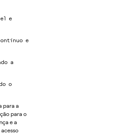
el e
contínuo e
ndo a
do o
a para a
ção para o
nça e a
m acesso