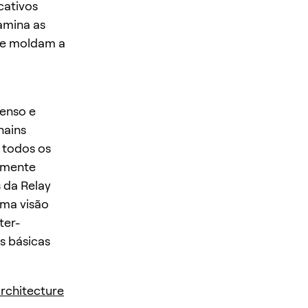
cativos
xamina as
que moldam a
senso e
hains
r todos os
amente
 da Relay
uma visão
ter-
s básicas
architecture