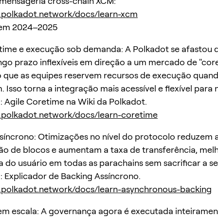
 mensageria cross-chain XCM:
ki.polkadot.network/docs/learn-xcm
 em 2024–2025
time e execução sob demanda: A Polkadot se afastou de
ongo prazo inflexíveis em direção a um mercado de "core
o que as equipes reservem recursos de execução quan
 Isso torna a integração mais acessível e flexível para 
: Agile Coretime na Wiki da Polkadot.
ki.polkadot.network/docs/learn-coretime
síncrono: Otimizações no nível do protocolo reduzem a
o de blocos e aumentam a taxa de transferência, mel
a do usuário em todas as parachains sem sacrificar a s
: Explicador de Backing Assíncrono.
ki.polkadot.network/docs/learn-asynchronous-backing
m escala: A governança agora é executada inteiramen