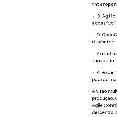
interoper
• O Agile
acessível
• O OpenG
dinâmico.
• Projeto
inovação 
• A exper
padrão na
A visão mul
produção. 
Agile Coret
descentrali