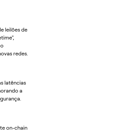
 leilões de
time",
do
novas redes.
s latências
horando a
egurança.
te on-chain