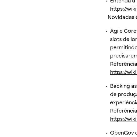
Entenda a
https://wi
Novidades
Agile Core
slots de l
permitind
precisarem.
Referência
https://wi
Backing as
de produçã
experiênci
Referência
https://wi
OpenGov e