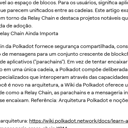
vel ao espaço de blocos. Para os usuários, significa apli
que parecem unificados entre as cadeias. Este artigo e
m torno da Relay Chain e destaca projetos notáveis 
da de adoção.
elay Chain Ainda Importa
in da Polkadot fornece segurança compartilhada, con
 de mensagens para um conjunto crescente de blockc
 de aplicativos ("parachains"). Em vez de tentar encaixa
so em uma única cadeia, a Polkadot compõe deliberad
pecializados que interoperam através das capacidades
ocê é novo na arquitetura, a Wiki da Polkadot oferece 
 de como a Relay Chain, as parachains e a mensageria in
se encaixam. Referência: Arquitetura Polkadot e noçõe
arquitetura:
https://wiki.polkadot.network/docs/learn-