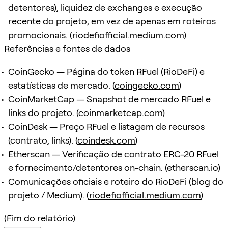
detentores), liquidez de exchanges e execução
recente do projeto, em vez de apenas em roteiros
promocionais. (
riodefiofficial.medium.com
)
Referências e fontes de dados
CoinGecko — Página do token RFuel (RioDeFi) e
estatísticas de mercado. (
coingecko.com
)
CoinMarketCap — Snapshot de mercado RFuel e
links do projeto. (
coinmarketcap.com
)
CoinDesk — Preço RFuel e listagem de recursos
(contrato, links). (
coindesk.com
)
Etherscan — Verificação de contrato ERC-20 RFuel
e fornecimento/detentores on-chain. (
etherscan.io
)
Comunicações oficiais e roteiro do RioDeFi (blog do
projeto / Medium). (
riodefiofficial.medium.com
)
(Fim do relatório)