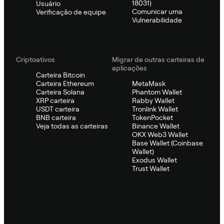
18031)
Usuário
Comunicar uma
Verificação de equipe
Vulnerabilidade
Criptoativos
Migrar de outras carteiras de
aplicações
Carteira Bitcoin
Carteira Ethereum
MetaMask
Carteira Solana
Phantom Wallet
XRP carteira
Rabby Wallet
USDT carteira
Tronlink Wallet
BNB carteira
TokenPocket
Veja todas as carteiras
Binance Wallet
OKX Web3 Wallet
Base Wallet (Coinbase
Wallet)
Exodus Wallet
Trust Wallet