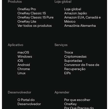
Produtos
Loja global
OneKey Pro
Loja global
OneKey Classic 1S
Amazon Japão
OneKey Classic 1S Pure
Amazon EUA, Canadá e
OneKey Lite
México
Ver todos os produtos
Amazônia Alemanha
Aplicativo
Serviços
macOS
Troca
Windows
Criptomoedas
iOS
Suportadas
Android
Conversor de Frase de
Chrome
Recuperação
Linux
EIPs
Desenvolvedor
Aprender
O Portal do
Por que escolher
Desenvolvedor
OneKey
Por Que Precisa do