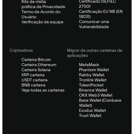
Certificado ISO/IEC
Kits de mídia
27001
política de Privacidade
Certificação EU NB (EN
Termo de Acordo do
18031)
Usuário
Comunicar uma
Verificação de equipe
Vulnerabilidade
Criptoativos
Migrar de outras carteiras de
aplicações
Carteira Bitcoin
Carteira Ethereum
MetaMask
Carteira Solana
Phantom Wallet
XRP carteira
Rabby Wallet
USDT carteira
Tronlink Wallet
BNB carteira
TokenPocket
Veja todas as carteiras
Binance Wallet
OKX Web3 Wallet
Base Wallet (Coinbase
Wallet)
Exodus Wallet
Trust Wallet