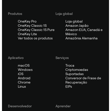
Produtos
Loja global
OneKey Pro
Loja global
OneKey Classic 1S
Amazon Japão
OneKey Classic 1S Pure
Amazon EUA, Canadá e
OneKey Lite
México
Ver todos os produtos
Amazônia Alemanha
Aplicativo
Serviços
macOS
Troca
Windows
Criptomoedas
iOS
Suportadas
Android
Conversor de Frase de
Chrome
Recuperação
Linux
EIPs
Desenvolvedor
Aprender