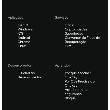
Aplicativo
Serviços
macOS
Troca
Windows
Criptomoedas
iOS
Suportadas
Android
Conversor de Frase de
Chrome
Recuperação
Linux
EIPs
Desenvolvedor
Aprender
O Portal do
Por que escolher
Desenvolvedor
OneKey
Por Que Precisa do
OneKey
Arquitetura de
segurança
Blogue