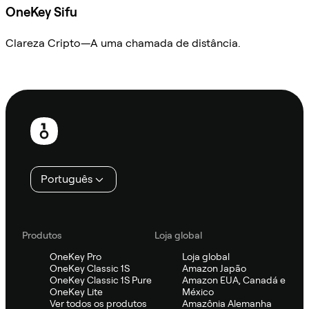
OneKey Sifu
Clareza Cripto—A uma chamada de distância.
Ask Sifu
Rodapé
Português
Produtos
Loja global
OneKey Pro
Loja global
OneKey Classic 1S
Amazon Japão
OneKey Classic 1S Pure
Amazon EUA, Canadá e
OneKey Lite
México
Ver todos os produtos
Amazônia Alemanha