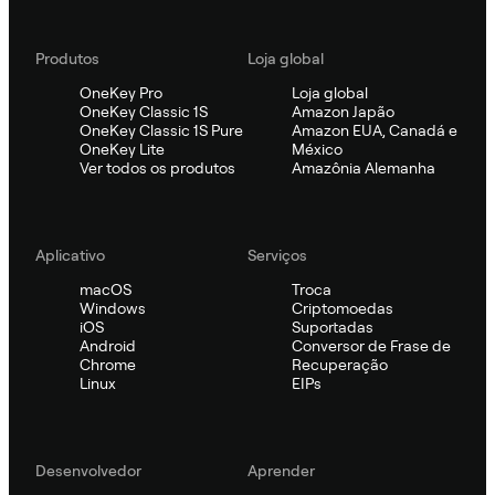
Produtos
Loja global
OneKey Pro
Loja global
OneKey Classic 1S
Amazon Japão
OneKey Classic 1S Pure
Amazon EUA, Canadá e
OneKey Lite
México
Ver todos os produtos
Amazônia Alemanha
Aplicativo
Serviços
macOS
Troca
Windows
Criptomoedas
iOS
Suportadas
Android
Conversor de Frase de
Chrome
Recuperação
Linux
EIPs
Desenvolvedor
Aprender