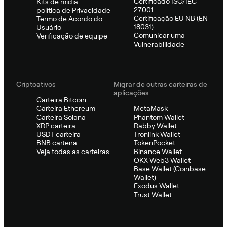
Certificado ISO/IEC
Kits de mídia
27001
política de Privacidade
Certificação EU NB (EN
Termo de Acordo do
18031)
Usuário
Comunicar uma
Verificação de equipe
Vulnerabilidade
Criptoativos
Migrar de outras carteiras de
aplicações
Carteira Bitcoin
Carteira Ethereum
MetaMask
Carteira Solana
Phantom Wallet
XRP carteira
Rabby Wallet
USDT carteira
Tronlink Wallet
BNB carteira
TokenPocket
Veja todas as carteiras
Binance Wallet
OKX Web3 Wallet
Base Wallet (Coinbase
Wallet)
Exodus Wallet
Trust Wallet