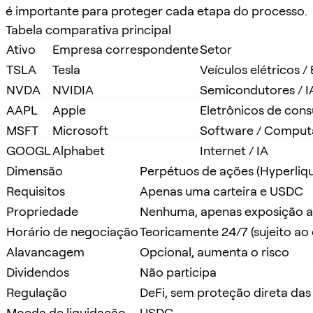
é importante para proteger cada etapa do processo.
Tabela comparativa principal
Ativo
Empresa correspondente
Setor
TSLA
Tesla
Veículos elétricos /
NVDA
NVIDIA
Semicondutores / I
AAPL
Apple
Eletrônicos de con
MSFT
Microsoft
Software / Compu
GOOGL
Alphabet
Internet / IA
Dimensão
Perpétuos de ações (Hyperliqu
Requisitos
Apenas uma carteira e USDC
Propriedade
Nenhuma, apenas exposição a
Horário de negociação
Teoricamente 24/7 (sujeito ao 
Alavancagem
Opcional, aumenta o risco
Dividendos
Não participa
Regulação
DeFi, sem proteção direta das
Moeda de liquidação
USDC