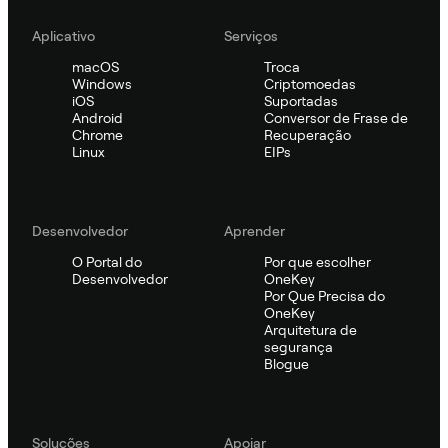
Aplicativo
Serviços
macOS
Troca
Windows
Criptomoedas
iOS
Suportadas
Android
Conversor de Frase de
Chrome
Recuperação
Linux
EIPs
Desenvolvedor
Aprender
O Portal do
Por que escolher
Desenvolvedor
OneKey
Por Que Precisa do
OneKey
Arquitetura de
segurança
Blogue
Soluções
Apoiar