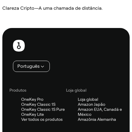
Clareza Cripto—A uma chamada de distância.
Ask Sifu
Rodapé
Português
Produtos
Loja global
OneKey Pro
Loja global
OneKey Classic 1S
Amazon Japão
OneKey Classic 1S Pure
Amazon EUA, Canadá e
OneKey Lite
México
Ver todos os produtos
Amazônia Alemanha