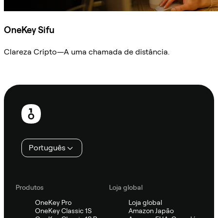
OneKey Sifu
Clareza Cripto—A uma chamada de distância.
Ask Sifu
Rodapé
Português
Produtos
Loja global
OneKey Pro
Loja global
OneKey Classic 1S
Amazon Japão