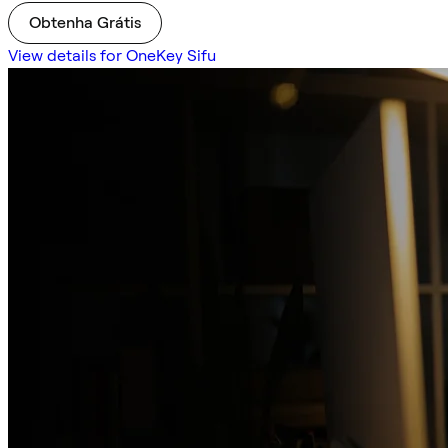
Obtenha Grátis
View details for OneKey Sifu