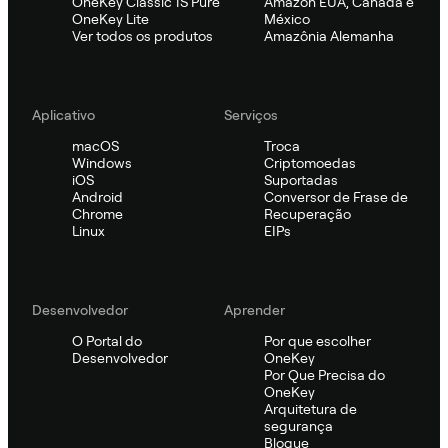
OneKey Classic 1S Pure
Amazon EUA, Canadá e
OneKey Lite
México
Ver todos os produtos
Amazônia Alemanha
Aplicativo
Serviços
macOS
Troca
Windows
Criptomoedas
iOS
Suportadas
Android
Conversor de Frase de
Chrome
Recuperação
Linux
EIPs
Desenvolvedor
Aprender
O Portal do
Por que escolher
Desenvolvedor
OneKey
Por Que Precisa do
OneKey
Arquitetura de
segurança
Blogue