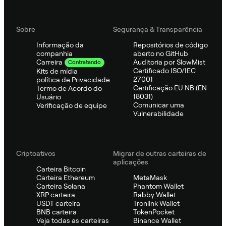
Sobre
Segurança & Transparência
Informação da
Repositórios de código
companhia
aberto no GitHub
Auditoria por SlowMist
Carreira
Contratando
Certificado ISO/IEC
Kits de mídia
27001
política de Privacidade
Certificação EU NB (EN
Termo de Acordo do
18031)
Usuário
Comunicar uma
Verificação de equipe
Vulnerabilidade
Criptoativos
Migrar de outras carteiras de
aplicações
Carteira Bitcoin
Carteira Ethereum
MetaMask
Carteira Solana
Phantom Wallet
XRP carteira
Rabby Wallet
USDT carteira
Tronlink Wallet
BNB carteira
TokenPocket
Veja todas as carteiras
Binance Wallet