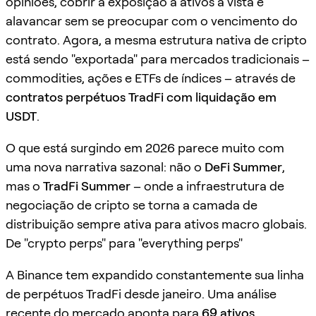
opiniões, cobrir a exposição a ativos à vista e
alavancar sem se preocupar com o vencimento do
contrato. Agora, a mesma estrutura nativa de cripto
está sendo "exportada" para mercados tradicionais –
commodities, ações e ETFs de índices – através de
contratos perpétuos TradFi com liquidação em
USDT
.
O que está surgindo em 2026 parece muito com
uma nova narrativa sazonal: não o
DeFi Summer
,
mas o
TradFi Summer
– onde a infraestrutura de
negociação de cripto se torna a camada de
distribuição sempre ativa para ativos macro globais.
De "crypto perps" para "everything perps"
A Binance tem expandido constantemente sua linha
de perpétuos TradFi desde janeiro. Uma análise
recente do mercado aponta para
69 ativos