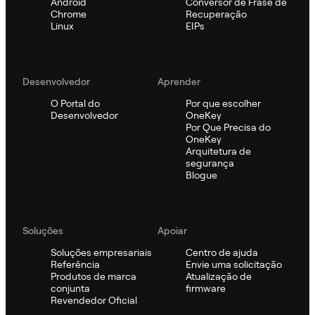
Android
Conversor de Frase de
Chrome
Recuperação
Linux
EIPs
Desenvolvedor
Aprender
O Portal do
Por que escolher
Desenvolvedor
OneKey
Por Que Precisa do
OneKey
Arquitetura de
segurança
Blogue
Soluções
Apoiar
Soluções empresariais
Centro de ajuda
Referência
Envie uma solicitação
Produtos de marca
Atualização de
conjunta
firmware
Revendedor Oficial