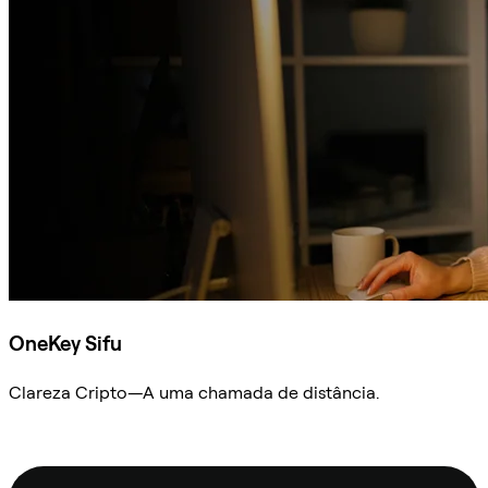
OneKey Sifu
Clareza Cripto—A uma chamada de distância.
Ask Sifu