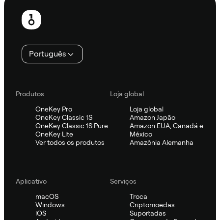
Rodapé
Português
Produtos
Loja global
OneKey Pro
Loja global
OneKey Classic 1S
Amazon Japão
OneKey Classic 1S Pure
Amazon EUA, Canadá e
OneKey Lite
México
Ver todos os produtos
Amazônia Alemanha
Aplicativo
Serviços
macOS
Troca
Windows
Criptomoedas
iOS
Suportadas