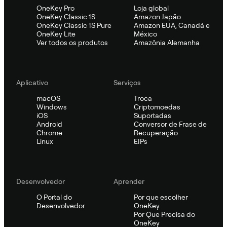
OneKey Pro
Loja global
OneKey Classic 1S
Amazon Japão
OneKey Classic 1S Pure
Amazon EUA, Canadá e
OneKey Lite
México
Ver todos os produtos
Amazônia Alemanha
Aplicativo
Serviços
macOS
Troca
Windows
Criptomoedas
iOS
Suportadas
Android
Conversor de Frase de
Chrome
Recuperação
Linux
EIPs
Desenvolvedor
Aprender
O Portal do
Por que escolher
Desenvolvedor
OneKey
Por Que Precisa do
OneKey