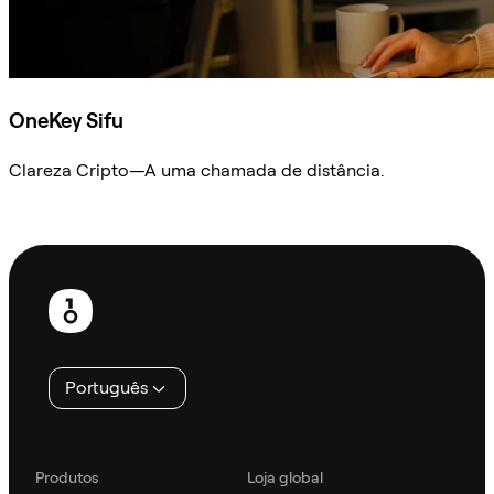
OneKey Sifu
Clareza Cripto—A uma chamada de distância.
Ask Sifu
Rodapé
Português
Produtos
Loja global