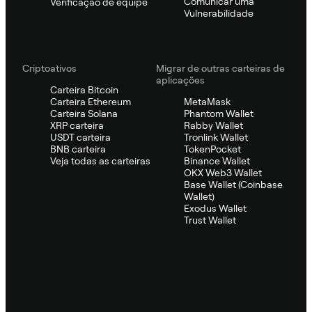
Comunicar uma
Verificação de equipe
Vulnerabilidade
Criptoativos
Migrar de outras carteiras de
aplicações
Carteira Bitcoin
Carteira Ethereum
MetaMask
Carteira Solana
Phantom Wallet
XRP carteira
Rabby Wallet
USDT carteira
Tronlink Wallet
BNB carteira
TokenPocket
Veja todas as carteiras
Binance Wallet
OKX Web3 Wallet
Base Wallet (Coinbase
Wallet)
Exodus Wallet
Trust Wallet