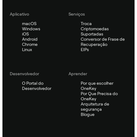
Aplicativo
Serviços
macOS
Troca
Windows
Criptomoedas
iOS
Suportadas
Android
Conversor de Frase de
Chrome
Recuperação
Linux
EIPs
Desenvolvedor
Aprender
O Portal do
Por que escolher
Desenvolvedor
OneKey
Por Que Precisa do
OneKey
Arquitetura de
segurança
Blogue