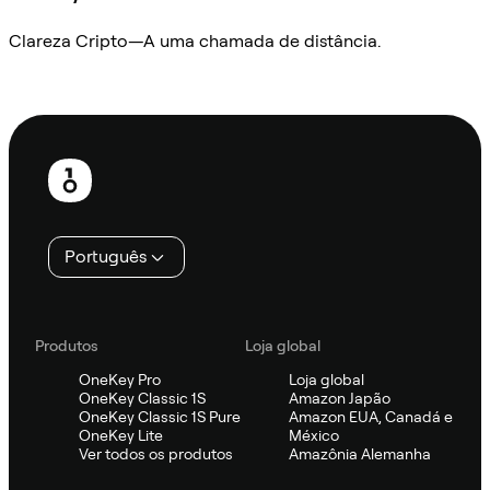
Clareza Cripto—A uma chamada de distância.
Ask Sifu
Rodapé
Português
Produtos
Loja global
OneKey Pro
Loja global
OneKey Classic 1S
Amazon Japão
OneKey Classic 1S Pure
Amazon EUA, Canadá e
OneKey Lite
México
Ver todos os produtos
Amazônia Alemanha