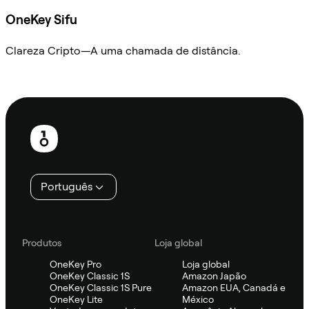
OneKey Sifu
Clareza Cripto—A uma chamada de distância.
Ask Sifu
Rodapé
Português
Produtos
Loja global
OneKey Pro
Loja global
OneKey Classic 1S
Amazon Japão
OneKey Classic 1S Pure
Amazon EUA, Canadá e
OneKey Lite
México