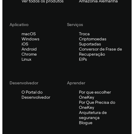
Ver todos os produtos
Amazônia Alemanha
Aplicativo
Serviços
macOS
Troca
Windows
Criptomoedas
iOS
Suportadas
Android
Conversor de Frase de
Chrome
Recuperação
Linux
EIPs
Desenvolvedor
Aprender
O Portal do
Por que escolher
Desenvolvedor
OneKey
Por Que Precisa do
OneKey
Arquitetura de
segurança
Blogue